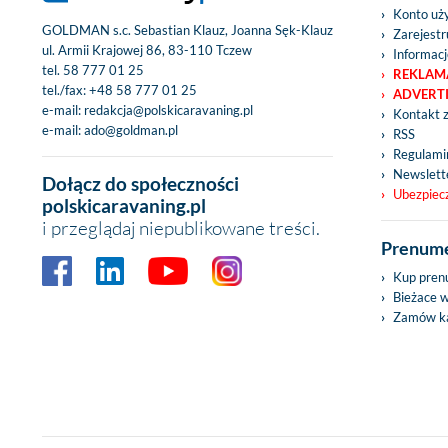
Konto uż
GOLDMAN s.c. Sebastian Klauz, Joanna Sęk-Klauz
Zarejestru
ul. Armii Krajowej 86, 83-110 Tczew
Informacj
tel.
58 777 01 25
REKLAM
tel./fax:
+48 58 777 01 25
ADVERT
e-mail:
redakcja@polskicaravaning.pl
Kontakt 
e-mail:
ado@goldman.pl
RSS
Regulamin
Newslett
Dołącz do społeczności
Ubezpiec
polskicaravaning.pl
i przeglądaj niepublikowane treści.
Prenume
Kup pren
Bieżace 
Zamów ka