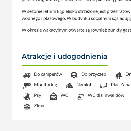
W sezonie letnim kąpielisko strzeżone jest przez rato
wodnego i plażowego. W budynku socjalnym sąsiadując
W okresie wakacyjnym otwarte są również punkty gastr
Atrakcje i udogodnienia
Do camperów
Do przyczep
Dr
Monitoring
Namiot
Plac Zab
Psy
WC
WC dla inwalidów
Zima