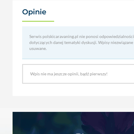
Opinie
(0)
Serwis polskicaravaning.pl nie ponosi odpowiedzialności
dotyczących danej tematyki dyskusji. Wpisy niezwiązane
usuwane.
Wpis nie ma jeszcze opinii, bądź pierwszy!