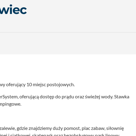
wiec
y oferujący 10 miejsc postojowych.
rSystem, oferującą dostęp do prądu oraz świeżej wody. Stawka
kempingowe.
zalewie, gdzie znajdziemy duży pomost, plac zabaw, siłownię
ożnej i siatkowej, skatepark oraz bezobsługowy park linowy.