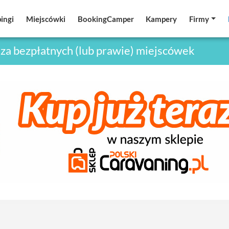
ingi
ingi
Miejscówki
Miejscówki
BookingCamper
BookingCamper
Kampery
Kampery
Firmy
Firmy
za bezpłatnych (lub prawie) miejscówek