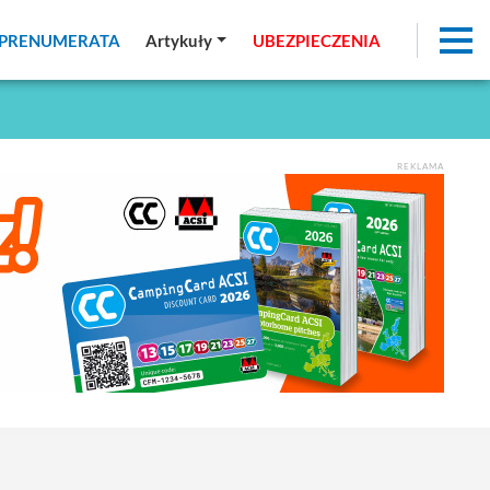
PRENUMERATA
PRENUMERATA
Artykuły
Artykuły
UBEZPIECZENIA
UBEZPIECZENIA
REKLAMA