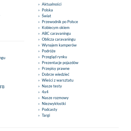
Aktualności
Polska
y
Świat
Przewodnik po Polsce
Kobiecym okiem
ABC caravaningu
Oblicza caravaningu
Wynajem kamperów
Podróże
Przegląd rynku
ingu
Prezentacje pojazdów
Przepisy prawne
Dobrze wiedzieć
Wieści z warsztatu
Nasze testy
 FB
4x4
Nasze rozmowy
Niezwykłostki
Podcasty
Targi