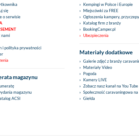
ytkownika
Kempingi w Polsce i Europie
j się
Miejscówki za FREE
e o serwisie
Ogłoszenia kampery, przyczep
A
Katalog firm z branży
ISEMENT
BookingCamper.pl
z nami
Ubezpieczenia
 i polityka prywatności
Materiały dodatkowe
er
zenia
Galerie zdjęć z branży caravan
Materiały Video
Pogoda
rata magazynu
Kamery LIVE
umeratę
Zobacz nasz kanał na You Tube
wydania magazynu
Społeczność caravaningowa na
talog ACSI
Giełda