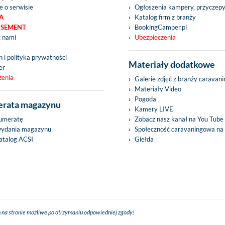
e o serwisie
Ogłoszenia kampery, przyczep
A
Katalog firm z branży
ISEMENT
BookingCamper.pl
z nami
Ubezpieczenia
 i polityka prywatności
Materiały dodatkowe
er
zenia
Galerie zdjęć z branży caravan
Materiały Video
Pogoda
rata magazynu
Kamery LIVE
umeratę
Zobacz nasz kanał na You Tube
wydania magazynu
Społeczność caravaningowa na
talog ACSI
Giełda
 na stronie możliwe po otrzymaniu odpowiedniej zgody!