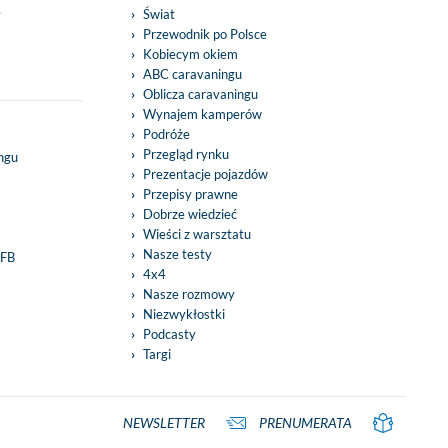
y
Świat
Przewodnik po Polsce
Kobiecym okiem
ABC caravaningu
Oblicza caravaningu
Wynajem kamperów
Podróże
Przegląd rynku
ingu
Prezentacje pojazdów
Przepisy prawne
Dobrze wiedzieć
Wieści z warsztatu
Nasze testy
 FB
4x4
Nasze rozmowy
Niezwykłostki
Podcasty
Targi
NEWSLETTER
PRENUMERATA