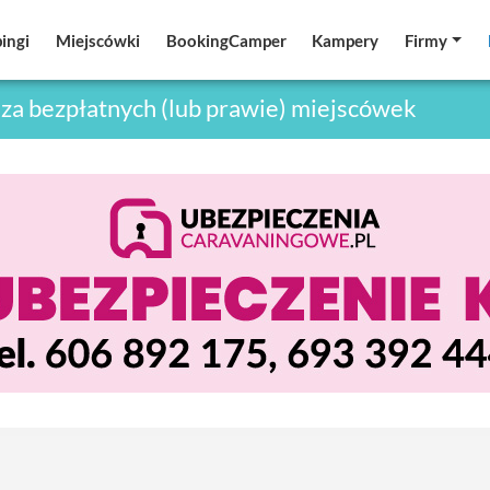
ingi
ingi
Miejscówki
Miejscówki
BookingCamper
BookingCamper
Kampery
Kampery
Firmy
Firmy
za bezpłatnych (lub prawie) miejscówek