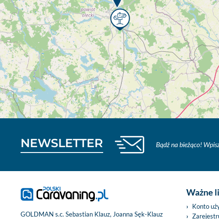
NEWSLETTER
Bądź na bieżąco! Wpisz
Ważne l
Konto uż
GOLDMAN s.c. Sebastian Klauz, Joanna Sęk-Klauz
Zarejestru