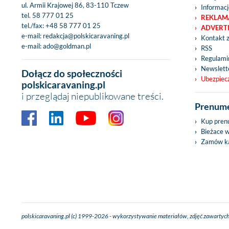
ul. Armii Krajowej 86, 83-110 Tczew
Informacj
tel.
58 777 01 25
REKLAM
tel./fax:
+48 58 777 01 25
ADVERT
e-mail:
redakcja@polskicaravaning.pl
Kontakt 
e-mail:
ado@goldman.pl
RSS
Regulamin
Newslett
Dołącz do społeczności
Ubezpiec
polskicaravaning.pl
i przeglądaj niepublikowane treści.
Prenume
Kup pren
Bieżace 
Zamów ka
polskicaravaning.pl (c) 1999-2026 - wykorzystywanie materiałów, zdjęć zawartych