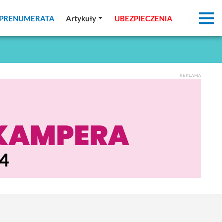
PRENUMERATA
PRENUMERATA
Artykuły
Artykuły
UBEZPIECZENIA
UBEZPIECZENIA
REKLAMA