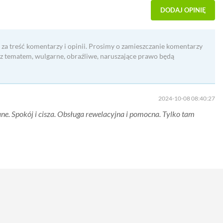
DODAJ OPINIĘ
 za treść komentarzy i opinii. Prosimy o zamieszczanie komentarzy
 z tematem, wulgarne, obraźliwe, naruszające prawo będą
2024-10-08 08:40:27
ane. Spokój i cisza. Obsługa rewelacyjna i pomocna. Tylko tam