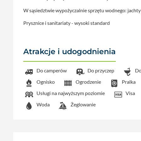
W sąsiedztwie wypożyczalnie sprzętu wodnego: jachty 
Prysznice i sanitariaty - wysoki standard
Atrakcje i udogodnienia
Do camperów
Do przyczep
Do
Ognisko
Ogrodzenie
Pralka
Usługi na najwyższym poziomie
Visa
Woda
Żeglowanie