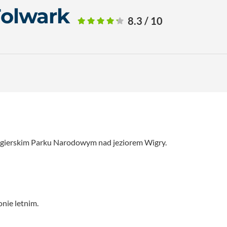
Folwark
8.3 / 10
gierskim Parku Narodowym nad jeziorem Wigry.
onie letnim.