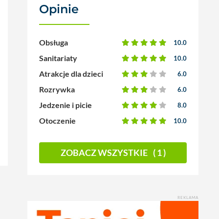
Opinie
(1)
Obsługa
10.0
Sanitariaty
10.0
Atrakcje dla dzieci
6.0
Rozrywka
6.0
Jedzenie i picie
8.0
Otoczenie
10.0
ZOBACZ WSZYSTKIE
( 1 )
REKLAMA