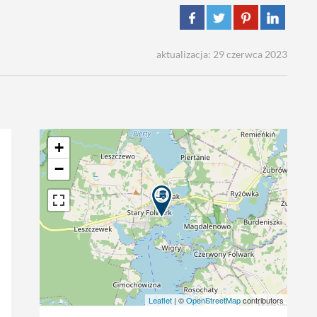
aktualizacja: 29 czerwca 2023
+
−
Leaflet
| ©
OpenStreetMap
contributors