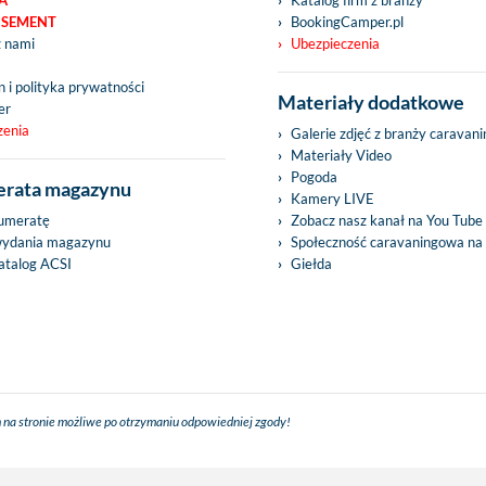
A
Katalog firm z branży
ISEMENT
BookingCamper.pl
z nami
Ubezpieczenia
 i polityka prywatności
Materiały dodatkowe
er
zenia
Galerie zdjęć z branży caravan
Materiały Video
Pogoda
rata magazynu
Kamery LIVE
umeratę
Zobacz nasz kanał na You Tube
wydania magazynu
Społeczność caravaningowa na
talog ACSI
Giełda
 na stronie możliwe po otrzymaniu odpowiedniej zgody!