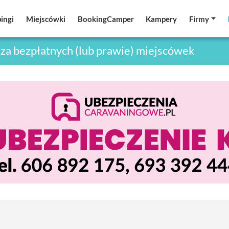
ingi
ingi
Miejscówki
Miejscówki
BookingCamper
BookingCamper
Kampery
Kampery
Firmy
Firmy
za bezpłatnych (lub prawie) miejscówek