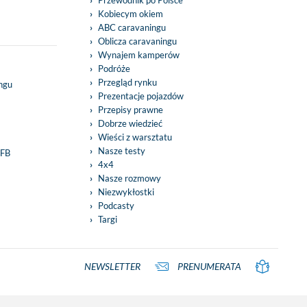
Przewodnik po Polsce
Kobiecym okiem
ABC caravaningu
Oblicza caravaningu
Wynajem kamperów
Podróże
Przegląd rynku
ingu
Prezentacje pojazdów
Przepisy prawne
Dobrze wiedzieć
Wieści z warsztatu
Nasze testy
 FB
4x4
Nasze rozmowy
Niezwykłostki
Podcasty
Targi
NEWSLETTER
PRENUMERATA