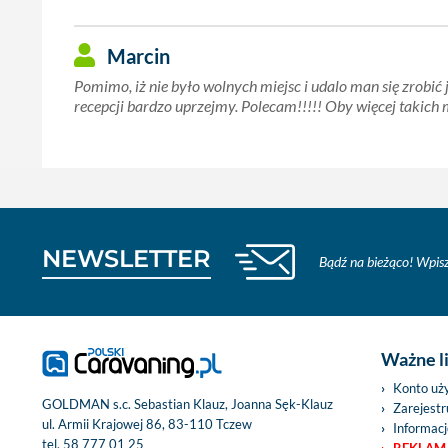
Marcin
Pomimo, iż nie było wolnych miejsc i udalo man się zrobić 
recepcji bardzo uprzejmy. Polecam!!!!! Oby więcej takich m
NEWSLETTER
Bądź na bieżąco! Wpisz
Ważne l
Konto uż
GOLDMAN s.c. Sebastian Klauz, Joanna Sęk-Klauz
Zarejestru
ul. Armii Krajowej 86, 83-110 Tczew
Informacj
tel.
58 777 01 25