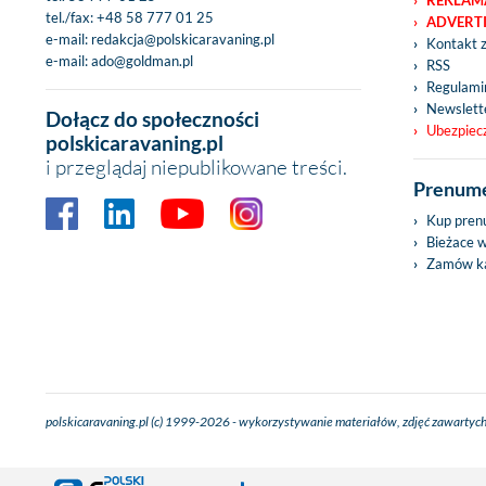
REKLAM
tel./fax:
+48 58 777 01 25
ADVERT
e-mail:
redakcja@polskicaravaning.pl
Kontakt 
e-mail:
ado@goldman.pl
RSS
Regulamin
Newslett
Dołącz do społeczności
Ubezpiec
polskicaravaning.pl
i przeglądaj niepublikowane treści.
Prenume
Kup pren
Bieżace 
Zamów ka
polskicaravaning.pl (c) 1999-2026 - wykorzystywanie materiałów, zdjęć zawartych