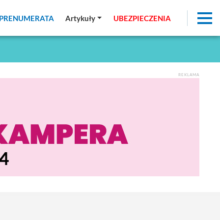
PRENUMERATA
PRENUMERATA
Artykuły
Artykuły
UBEZPIECZENIA
UBEZPIECZENIA
REKLAMA