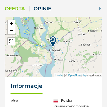
OFERTA
OPINIE
+
−
Leaflet
| ©
OpenStreetMap
contributors
Informacje
Polska
adres
Kujawsko-pomorskie