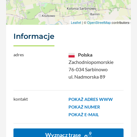
Leaflet
| ©
OpenStreetMap
contributors
Informacje
Polska
adres
Zachodniopomorskie
76-034 Sarbinowo
ul. Nadmorska 89
kontakt
POKAŻ ADRES WWW
POKAŻ NUMER
POKAŻ E-MAIL
Wyznacz trasę