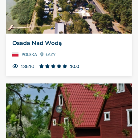
Osada Nad Wodą
POLSKA
ŁAZY
13810
10.0