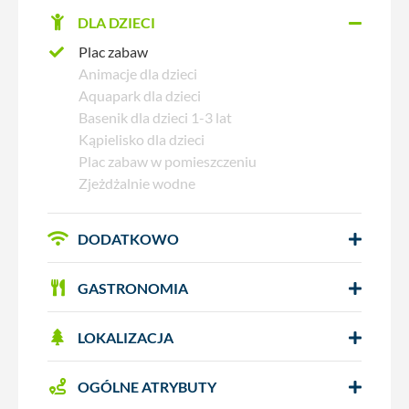
DLA DZIECI
Plac zabaw
Animacje dla dzieci
Aquapark dla dzieci
Basenik dla dzieci 1-3 lat
Kąpielisko dla dzieci
Plac zabaw w pomieszczeniu
Zjeżdżalnie wodne
DODATKOWO
GASTRONOMIA
LOKALIZACJA
OGÓLNE ATRYBUTY