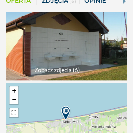
OFERTA
ZDJĘCIA
OPINIE
( 6 )
Zobacz zdjęcia (6)
+
−