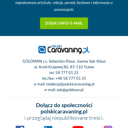
najciekawsze artykuły, relacje, porady fachowe i informacje o
promocjach.
DODAJ SWÓJ E-MAIL
GOLDMAN s.c. Sebastian Klauz, Joanna Sęk-Klauz
ul. Armii Krajowej 86, 83-110 Tczew
tel.
58 777 01 25
tel./fax:
+48 58 777 01 25
e-mail:
redakcja@polskicaravaning.pl
e-mail:
ado@goldman.pl
Dołącz do społeczności
polskicaravaning.pl
i przeglądaj niepublikowane treści.