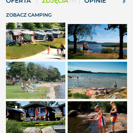
OFERTA
ZDJĘCIA
OPINIE
( 7 )
ZOBACZ CAMPING