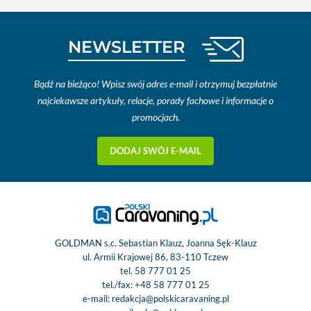
NEWSLETTER
Bądź na bieżąco! Wpisz swój adres e-mail i otrzymuj bezpłatnie
najciekawsze artykuły, relacje, porady fachowe i informacje o
promocjach.
DODAJ SWÓJ E-MAIL
GOLDMAN s.c. Sebastian Klauz, Joanna Sęk-Klauz
ul. Armii Krajowej 86, 83-110 Tczew
tel.
58 777 01 25
tel./fax:
+48 58 777 01 25
e-mail:
redakcja@polskicaravaning.pl