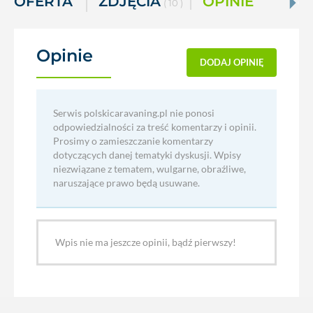
OFERTA
ZDJĘCIA
OPINIE
( 10 )
Opinie
(0)
DODAJ OPINIĘ
Serwis polskicaravaning.pl nie ponosi
odpowiedzialności za treść komentarzy i opinii.
Prosimy o zamieszczanie komentarzy
dotyczących danej tematyki dyskusji. Wpisy
niezwiązane z tematem, wulgarne, obraźliwe,
naruszające prawo będą usuwane.
Wpis nie ma jeszcze opinii, bądź pierwszy!