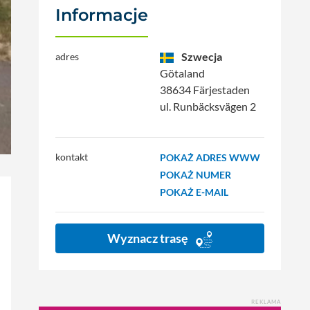
Informacje
Szwecja
adres
Götaland
38634 Färjestaden
ul. Runbäcksvägen 2
kontakt
POKAŻ ADRES WWW
POKAŻ NUMER
POKAŻ E-MAIL
Wyznacz trasę
REKLAMA