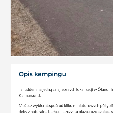
Opis kempingu
Talludden ma jedną z najlepszych lokalizacji w Öland. 
Kalmarsund.
Możesz wybierać spośród kilku miniaturowych pól golf
dęby z naturalną białą, piaszczystą plażą, rozciągającą 