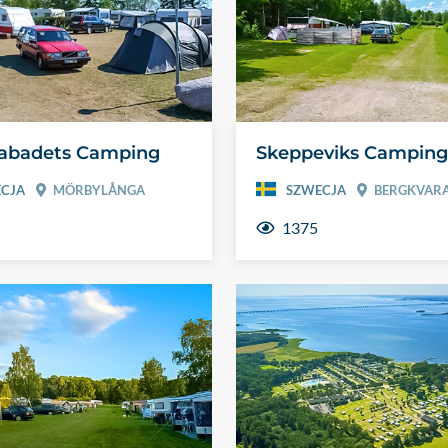
abadets Camping
Skeppeviks Camping
CJA
MÖRBYLÅNGA
SZWECJA
BERGKVAR
1375