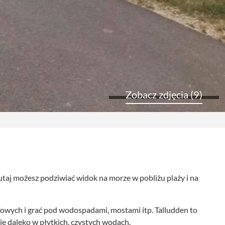
Zobacz zdjęcia (9)
Tutaj możesz podziwiać widok na morze w pobliżu plaży i na
owych i grać pod wodospadami, mostami itp. Talludden to
się daleko w płytkich, czystych wodach.