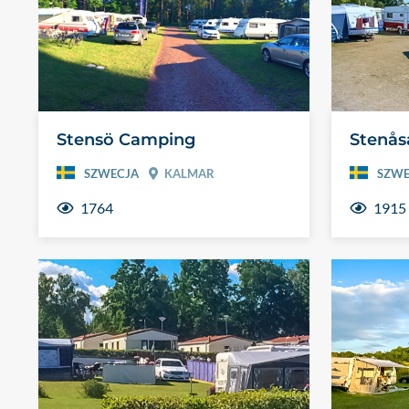
Stensö Camping
Stenås
SZWECJA
KALMAR
SZWE
1764
1915