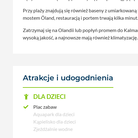
Przy plaży znajdują się również baseny z umiarkowaną 
mostem Öland, restauracją i portem trwają kilka minut
Zatrzymaj się na Olandii lub popłyń promem do Kalmar; 
wysoką jakość, a najnowsze mają również klimatyzację.
Atrakcje i udogodnienia
DLA DZIECI
Plac zabaw
Aquapark dla dzieci
Kąpielisko dla dzieci
Zjeżdżalnie wodne