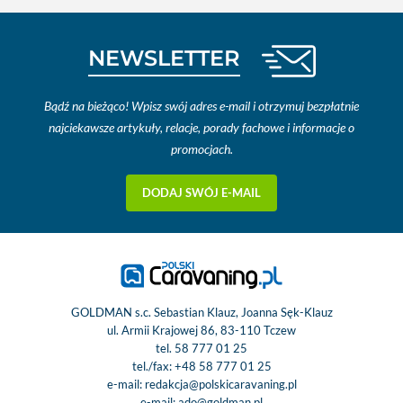
NEWSLETTER
Bądź na bieżąco! Wpisz swój adres e-mail i otrzymuj bezpłatnie
najciekawsze artykuły, relacje, porady fachowe i informacje o
promocjach.
DODAJ SWÓJ E-MAIL
GOLDMAN s.c. Sebastian Klauz, Joanna Sęk-Klauz
ul. Armii Krajowej 86, 83-110 Tczew
tel.
58 777 01 25
tel./fax:
+48 58 777 01 25
e-mail:
redakcja@polskicaravaning.pl
e-mail:
ado@goldman.pl