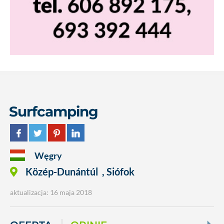
Surfcamping
Węgry
Közép-Dunántúl
,
Siófok
aktualizacja: 16 maja 2018