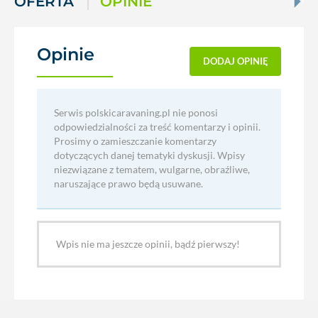
OFERTA
OPINIE
Opinie
(0)
DODAJ OPINIĘ
Serwis polskicaravaning.pl nie ponosi
odpowiedzialności za treść komentarzy i opinii.
Prosimy o zamieszczanie komentarzy
dotyczących danej tematyki dyskusji. Wpisy
niezwiązane z tematem, wulgarne, obraźliwe,
naruszające prawo będą usuwane.
Wpis nie ma jeszcze opinii, bądź pierwszy!