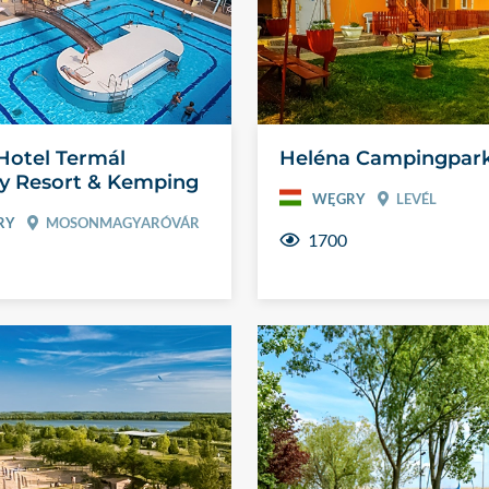
otel Termál
Heléna Campingpar
y Resort & Kemping
WĘGRY
LEVÉL
RY
MOSONMAGYARÓVÁR
1700