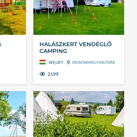
k
HALÁSZKERT VENDÉGLŐ
CAMPING
WĘGRY
MOSONMAGYARÓVÁR
2199