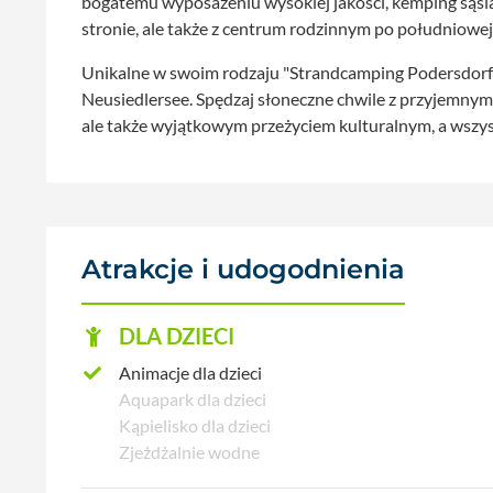
bogatemu wyposażeniu wysokiej jakości, kemping sąsi
stronie, ale także z centrum rodzinnym po południowej 
Unikalne w swoim rodzaju "Strandcamping Podersdorf"
Neusiedlersee. Spędzaj słoneczne chwile z przyjemnymi
ale także wyjątkowym przeżyciem kulturalnym, a wszyst
Atrakcje i udogodnienia
DLA DZIECI
Animacje dla dzieci
Aquapark dla dzieci
Kąpielisko dla dzieci
Zjeżdżalnie wodne