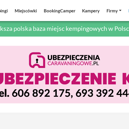
ingi
ingi
Miejscówki
Miejscówki
BookingCamper
BookingCamper
Kampery
Kampery
Firmy
Firmy
ksza polska baza miejsc kempingowych w Polsc