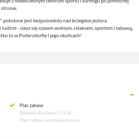
aduje z nowoczesnym centrum sportu i surfingu po północnej
stronie.
 położone jest bezpośrednio nad brzegiem jeziora
 ludźmi - ciesz się czasem wolnym, relaksem, sportem i zabawą,
ko to w Podersdorfie i jego okolicach!
Plac zabaw
Basenik dla dzieci 1-3 lat
Plac zabaw w pomieszczeniu