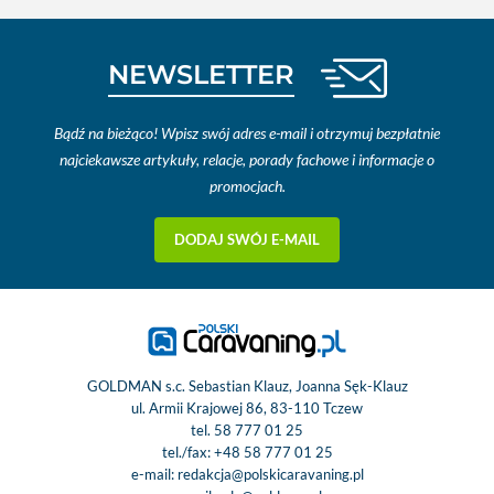
NEWSLETTER
Bądź na bieżąco! Wpisz swój adres e-mail i otrzymuj bezpłatnie
najciekawsze artykuły, relacje, porady fachowe i informacje o
promocjach.
DODAJ SWÓJ E-MAIL
GOLDMAN s.c. Sebastian Klauz, Joanna Sęk-Klauz
ul. Armii Krajowej 86, 83-110 Tczew
tel.
58 777 01 25
tel./fax:
+48 58 777 01 25
e-mail:
redakcja@polskicaravaning.pl