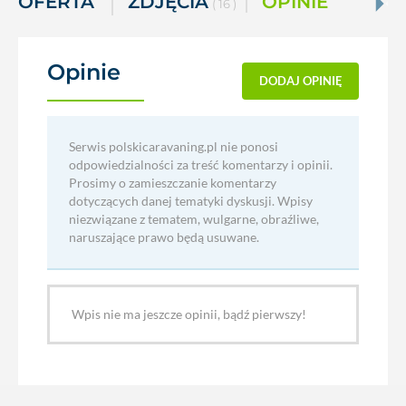
OFERTA
ZDJĘCIA
OPINIE
( 16 )
Opinie
(0)
DODAJ OPINIĘ
Serwis polskicaravaning.pl nie ponosi
odpowiedzialności za treść komentarzy i opinii.
Prosimy o zamieszczanie komentarzy
dotyczących danej tematyki dyskusji. Wpisy
niezwiązane z tematem, wulgarne, obraźliwe,
naruszające prawo będą usuwane.
Wpis nie ma jeszcze opinii, bądź pierwszy!