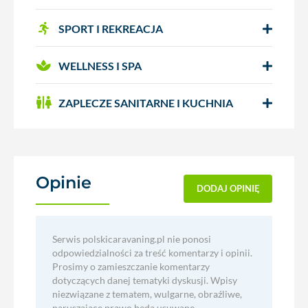
SPORT I REKREACJA
WELLNESS I SPA
ZAPLECZE SANITARNE I KUCHNIA
Opinie
(0)
DODAJ OPINIĘ
Serwis polskicaravaning.pl nie ponosi
odpowiedzialności za treść komentarzy i opinii.
Prosimy o zamieszczanie komentarzy
dotyczących danej tematyki dyskusji. Wpisy
niezwiązane z tematem, wulgarne, obraźliwe,
naruszające prawo będą usuwane.