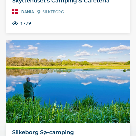
Skyttehuset's Camping & Cafeteria
DANIA
SILKEBORG
1779
Silkeborg Sø-camping