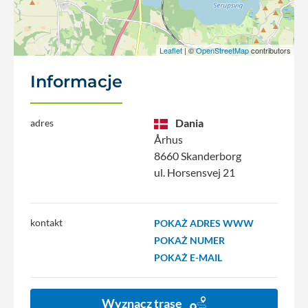
Leaflet
| ©
OpenStreetMap
contributors
Informacje
Dania
adres
Århus
8660 Skanderborg
ul. Horsensvej 21
kontakt
POKAŻ ADRES WWW
POKAŻ NUMER
POKAŻ E-MAIL
Wyznacz trasę