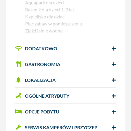
Aquapark dla dzieci
Basenik dla dzieci 1-3 lat
Kąpielisko dla dzieci
Plac zabaw w pomieszczeniu
Zjeżdżalnie wodne
DODATKOWO
GASTRONOMIA
LOKALIZACJA
OGÓLNE ATRYBUTY
OPCJE POBYTU
SERWIS KAMPERÓW I PRZYCZEP