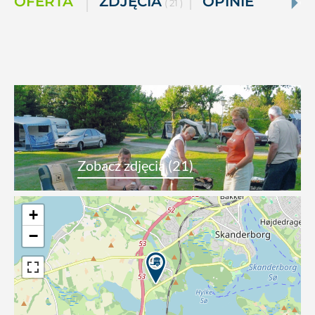
OFERTA
ZDJĘCIA
OPINIE
( 21 )
Zobacz zdjęcia (21)
+
−