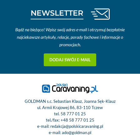
NEWSLETTER
Bądź na bieżąco! Wpisz swój adres e-mail i otrzymuj bezpłatnie
najciekawsze artykuły, relacje, porady fachowe i informacje o
promocjach.
DODAJ SWÓJ E-MAIL
GOLDMAN s.c. Sebastian Klauz, Joanna Sęk-Klauz
ul. Armii Krajowej 86, 83-110 Tczew
tel.
58 777 01 25
tel./fax:
+48 58 777 01 25
e-mail:
redakcja@polskicaravaning.pl
e-mail:
ado@goldman.pl