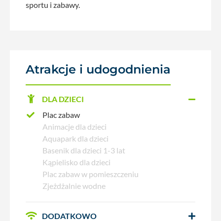
sportu i zabawy.
Atrakcje i udogodnienia
DLA DZIECI
Plac zabaw
Animacje dla dzieci
Aquapark dla dzieci
Basenik dla dzieci 1-3 lat
Kąpielisko dla dzieci
Plac zabaw w pomieszczeniu
Zjeżdżalnie wodne
DODATKOWO