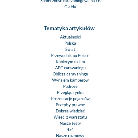
Społeczność caravaningowa na FB
Giełda
Tematyka artykułów
Aktualności
Polska
Świat
Przewodnik po Polsce
Kobiecym okiem
ABC caravaningu
Oblicza caravaningu
Wynajem kamperów
Podróże
Przegląd rynku
Prezentacje pojazdów
Przepisy prawne
Dobrze wiedzieć
Wieści z warsztatu
Nasze testy
4x4
Nasze rozmowy