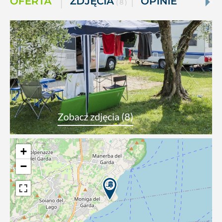
OFERTA
ZDJĘCIA
OPINIE
( 8 )
Zobacz zdjęcia (8)
+
−