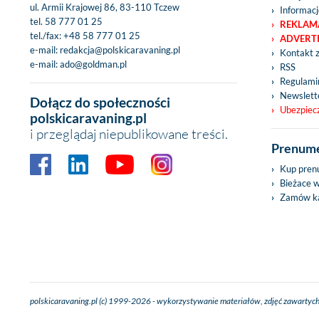
ul. Armii Krajowej 86, 83-110 Tczew
Informacj
tel.
58 777 01 25
REKLAM
tel./fax:
+48 58 777 01 25
ADVERT
e-mail:
redakcja@polskicaravaning.pl
Kontakt 
e-mail:
ado@goldman.pl
RSS
Regulamin
Newslett
Dołącz do społeczności
Ubezpiec
polskicaravaning.pl
i przeglądaj niepublikowane treści.
Prenume
Kup pren
Bieżace 
Zamów ka
polskicaravaning.pl (c) 1999-2026 - wykorzystywanie materiałów, zdjęć zawartych