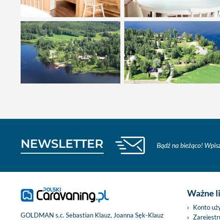
NEWSLETTER
Bądź na bieżąco! Wpisz
Ważne l
Konto uż
GOLDMAN s.c. Sebastian Klauz, Joanna Sęk-Klauz
Zarejestru