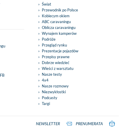
y
Świat
Przewodnik po Polsce
Kobiecym okiem
ABC caravaningu
Oblicza caravaningu
Wynajem kamperów
Podróże
Przegląd rynku
ingu
Prezentacje pojazdów
Przepisy prawne
Dobrze wiedzieć
Wieści z warsztatu
Nasze testy
 FB
4x4
Nasze rozmowy
Niezwykłostki
Podcasty
Targi
NEWSLETTER
PRENUMERATA