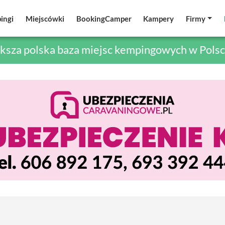
ingi
ingi
Miejscówki
Miejscówki
BookingCamper
BookingCamper
Kampery
Kampery
Firmy
Firmy
ksza polska baza miejsc kempingowych w Polsc