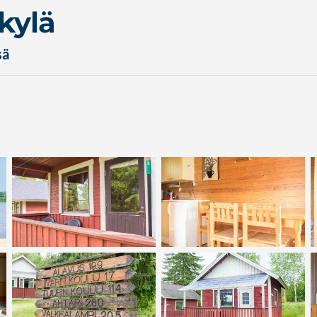
kylä
sä