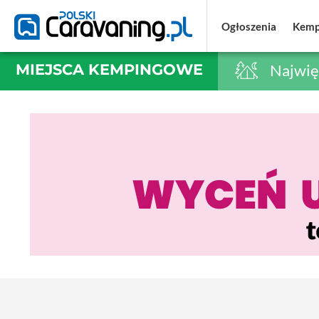
Ogłoszenia
Ogłoszenia
Kemp
Kemp
MIEJSCA KEMPINGOWE
Najwię