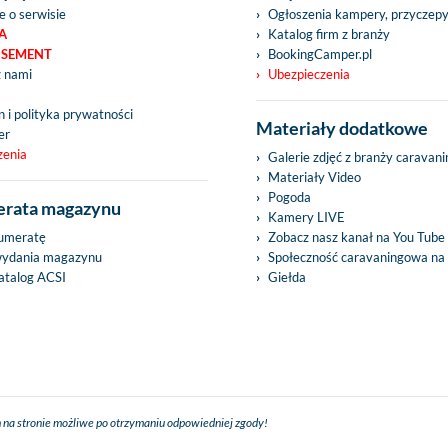
e o serwisie
Ogłoszenia kampery, przyczep
A
Katalog firm z branży
ISEMENT
BookingCamper.pl
z nami
Ubezpieczenia
 i polityka prywatności
Materiały dodatkowe
er
zenia
Galerie zdjęć z branży caravan
Materiały Video
Pogoda
rata magazynu
Kamery LIVE
umeratę
Zobacz nasz kanał na You Tube
wydania magazynu
Społeczność caravaningowa na
talog ACSI
Giełda
 na stronie możliwe po otrzymaniu odpowiedniej zgody!