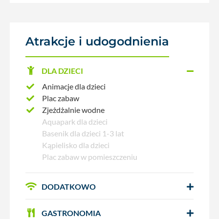
Atrakcje i udogodnienia
DLA DZIECI
Animacje dla dzieci
Plac zabaw
Zjeżdżalnie wodne
Aquapark dla dzieci
Basenik dla dzieci 1-3 lat
Kąpielisko dla dzieci
Plac zabaw w pomieszczeniu
DODATKOWO
GASTRONOMIA