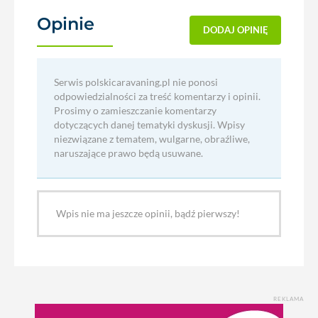
Opinie
(0)
DODAJ OPINIĘ
Serwis polskicaravaning.pl nie ponosi
odpowiedzialności za treść komentarzy i opinii.
Prosimy o zamieszczanie komentarzy
dotyczących danej tematyki dyskusji. Wpisy
niezwiązane z tematem, wulgarne, obraźliwe,
naruszające prawo będą usuwane.
Wpis nie ma jeszcze opinii, bądź pierwszy!
REKLAMA