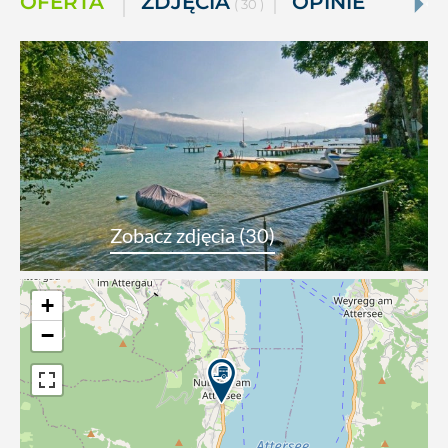
OFERTA
ZDJĘCIA
OPINIE
( 30 )
Zobacz zdjęcia (30)
+
−