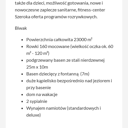
także dla dzieci, możliwość gotowania, nowe i
nowoczesne zaplecze sanitarne, fitness-center
Szeroka oferta programów rozrywkowych.
Biwak
Powierzchnia całkowita 23000 m²
Rowki 160 mocowane (wielkość oczka ok. 60
m² - 120 m²)
podgrzewany basen ze stali nierdzewnej
25m x 10m
Basen dziecięcy z fontanną (7m)
duże kąpielisko bezpośrednio nad jeziorem i
przy basenie
dom na wakacje
2 sypialnie
Wynajem namiotów (standardowych i
deluxe)