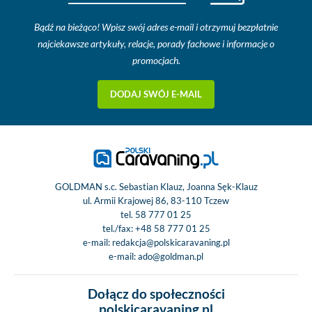
Bądź na bieżąco! Wpisz swój adres e-mail i otrzymuj bezpłatnie
najciekawsze artykuły, relacje, porady fachowe i informacje o
promocjach.
DODAJ SWÓJ E-MAIL
GOLDMAN s.c. Sebastian Klauz, Joanna Sęk-Klauz
ul. Armii Krajowej 86, 83-110 Tczew
tel.
58 777 01 25
tel./fax:
+48 58 777 01 25
e-mail:
redakcja@polskicaravaning.pl
e-mail:
ado@goldman.pl
Dołącz do społeczności
polskicaravaning.pl