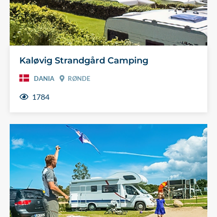
Kaløvig Strandgård Camping
DANIA
RØNDE
1784