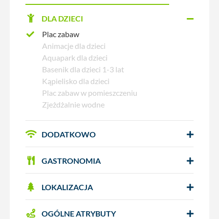
DLA DZIECI
Plac zabaw
Animacje dla dzieci
Aquapark dla dzieci
Basenik dla dzieci 1-3 lat
Kąpielisko dla dzieci
Plac zabaw w pomieszczeniu
Zjeżdżalnie wodne
DODATKOWO
GASTRONOMIA
LOKALIZACJA
OGÓLNE ATRYBUTY