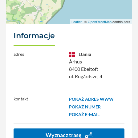
Leaflet
| ©
OpenStreetMap
contributors
Informacje
Dania
adres
Århus
8400 Ebeltoft
ul. Rugårdsvej 4
kontakt
POKAŻ ADRES WWW
POKAŻ NUMER
POKAŻ E-MAIL
Wyznacz trasę