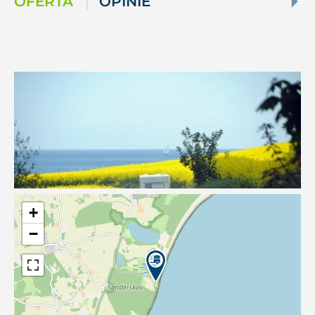
OFERTA
OPINIE
+
−