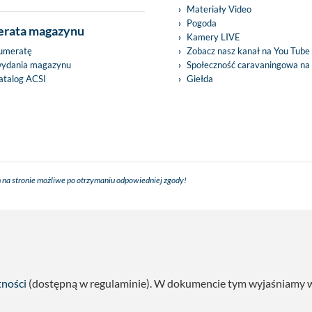
Materiały Video
Pogoda
rata magazynu
Kamery LIVE
umeratę
Zobacz nasz kanał na You Tube
wydania magazynu
Społeczność caravaningowa na
talog ACSI
Giełda
 na stronie możliwe po otrzymaniu odpowiedniej zgody!
tności
(dostępną w regulaminie). W dokumencie tym wyjaśniamy w s