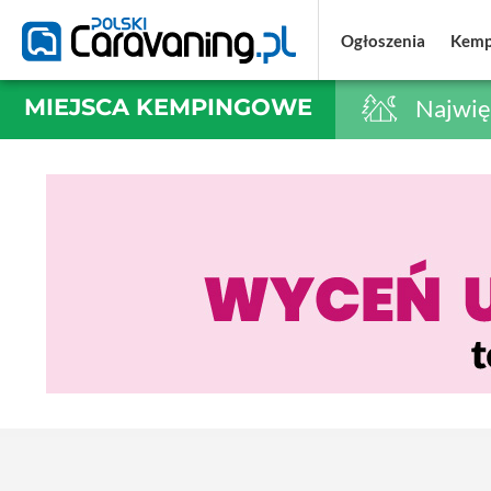
Ogłoszenia
Ogłoszenia
Kemp
Kemp
MIEJSCA KEMPINGOWE
Najwię