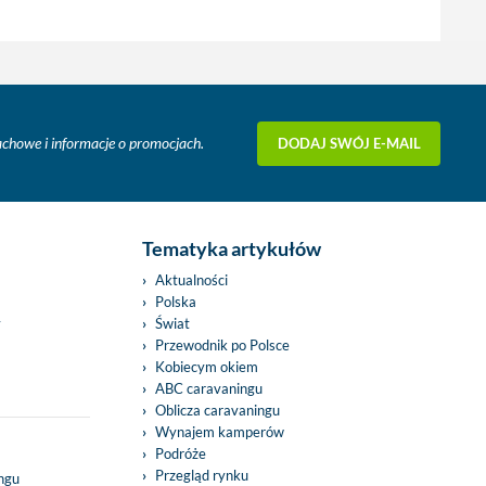
DODAJ SWÓJ E-MAIL
fachowe i informacje o promocjach.
Tematyka artykułów
Aktualności
Polska
y
Świat
Przewodnik po Polsce
Kobiecym okiem
ABC caravaningu
Oblicza caravaningu
Wynajem kamperów
Podróże
Przegląd rynku
ingu