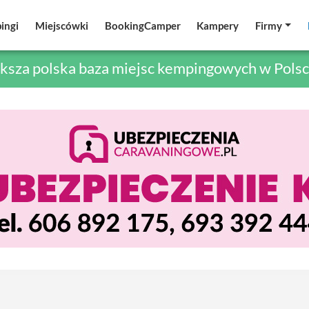
ingi
ingi
Miejscówki
Miejscówki
BookingCamper
BookingCamper
Kampery
Kampery
Firmy
Firmy
ksza polska baza miejsc kempingowych w Polsc