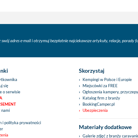
 swój adres e-mail i otrzymuj bezpłatnie najciekawsze artykuły, relacje, porady 
inki
Skorzystaj
ytkownika
Kempingi w Polsce i Europie
j się
Miejscówki za FREE
e o serwisie
Ogłoszenia kampery, przyczep
A
Katalog firm z branży
ISEMENT
BookingCamper.pl
z nami
Ubezpieczenia
 i polityka prywatności
Materiały dodatkowe
er
zenia
Galerie zdjęć z branży caravan