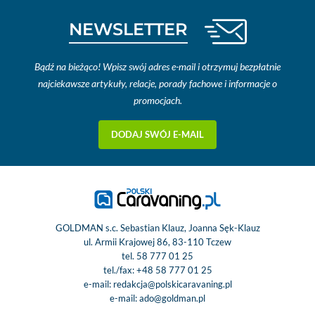
NEWSLETTER
Bądź na bieżąco! Wpisz swój adres e-mail i otrzymuj bezpłatnie
najciekawsze artykuły, relacje, porady fachowe i informacje o
promocjach.
DODAJ SWÓJ E-MAIL
GOLDMAN s.c. Sebastian Klauz, Joanna Sęk-Klauz
ul. Armii Krajowej 86, 83-110 Tczew
tel.
58 777 01 25
tel./fax:
+48 58 777 01 25
e-mail:
redakcja@polskicaravaning.pl
e-mail:
ado@goldman.pl