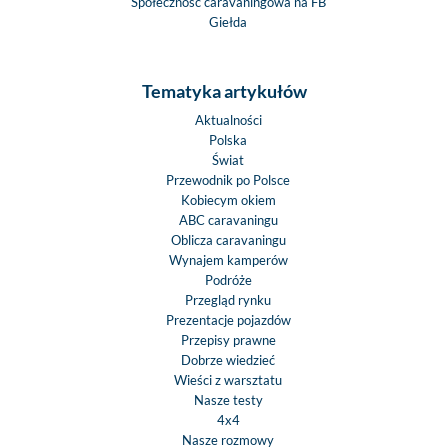
Społeczność caravaningowa na FB
Giełda
Tematyka artykułów
Aktualności
Polska
Świat
Przewodnik po Polsce
Kobiecym okiem
ABC caravaningu
Oblicza caravaningu
Wynajem kamperów
Podróże
Przegląd rynku
Prezentacje pojazdów
Przepisy prawne
Dobrze wiedzieć
Wieści z warsztatu
Nasze testy
4x4
Nasze rozmowy