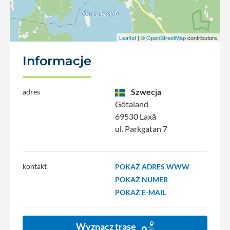
Leaflet
| ©
OpenStreetMap
contributors
Informacje
Szwecja
adres
Götaland
69530 Laxå
ul. Parkgatan 7
kontakt
POKAŻ ADRES WWW
POKAŻ NUMER
POKAŻ E-MAIL
Wyznacz trasę