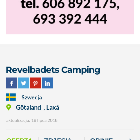
Revelbadets Camping
Szwecja
Götaland
,
Laxå
aktualizacja: 18 lipca 2018