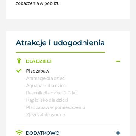
zobaczenia w pobliżu
Atrakcje i udogodnienia
DLA DZIECI
Plac zabaw
Animacje dla dzieci
Aquapark dla dzieci
Basenik dla dzieci 1-3 lat
Kąpielisko dla dzieci
Plac zabaw w pomieszczeniu
Zjeżdżalnie wodne
DODATKOWO