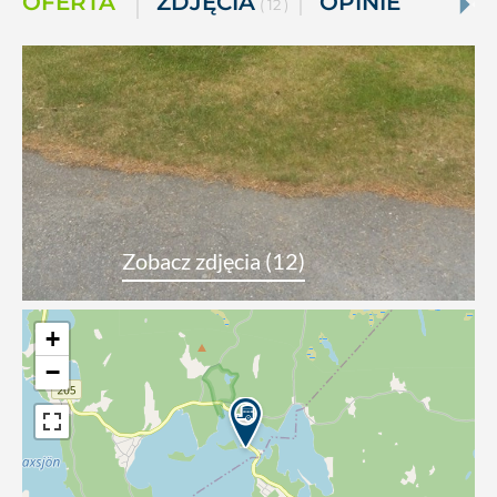
OFERTA
ZDJĘCIA
OPINIE
( 12 )
Zobacz zdjęcia (12)
+
−