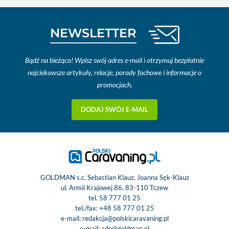
NEWSLETTER
Bądź na bieżąco! Wpisz swój adres e-mail i otrzymuj bezpłatnie
najciekawsze artykuły, relacje, porady fachowe i informacje o
promocjach.
DODAJ SWÓJ E-MAIL
GOLDMAN s.c. Sebastian Klauz, Joanna Sęk-Klauz
ul. Armii Krajowej 86, 83-110 Tczew
tel.
58 777 01 25
tel./fax:
+48 58 777 01 25
e-mail:
redakcja@polskicaravaning.pl
e-mail:
ado@goldman.pl