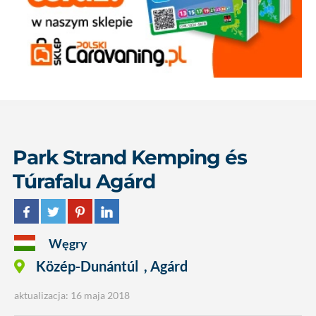
Park Strand Kemping és
Túrafalu Agárd
Węgry
Közép-Dunántúl
,
Agárd
aktualizacja: 16 maja 2018