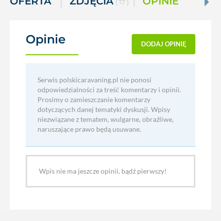
OFERTA
ZDJĘCIA
OPINIE
( 17 )
Opinie
(0)
DODAJ OPINIĘ
Serwis polskicaravaning.pl nie ponosi
odpowiedzialności za treść komentarzy i opinii.
Prosimy o zamieszczanie komentarzy
dotyczących danej tematyki dyskusji. Wpisy
niezwiązane z tematem, wulgarne, obraźliwe,
naruszające prawo będą usuwane.
Wpis nie ma jeszcze opinii, bądź pierwszy!