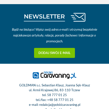
NEWSLETTER
Bądź na bieżąco! Wpisz swój adres e-mail i otrzymuj bezpłatnie
najciekawsze artykuły, relacje, porady fachowe i informacje o
promocjach.
DODAJ SWÓJ E-MAIL
GOLDMAN s.c. Sebastian Klauz, Joanna Sęk-Klauz
ul. Armii Krajowej 86, 83-110 Tczew
tel.
58 777 01 25
tel./fax:
+48 58 777 01 25
e-mail:
redakcja@polskicaravaning.pl