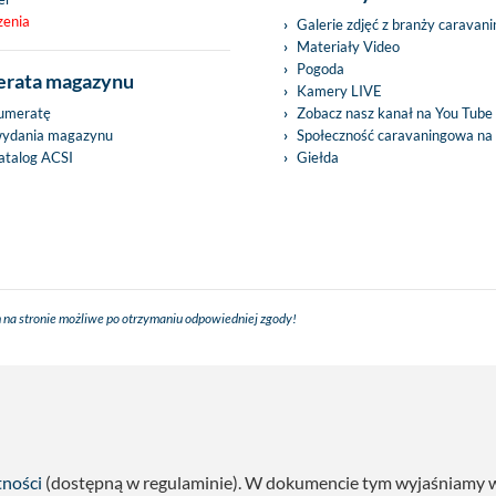
zenia
Galerie zdjęć z branży caravan
Materiały Video
Pogoda
rata magazynu
Kamery LIVE
umeratę
Zobacz nasz kanał na You Tube
wydania magazynu
Społeczność caravaningowa na
talog ACSI
Giełda
 na stronie możliwe po otrzymaniu odpowiedniej zgody!
tności
(dostępną w regulaminie). W dokumencie tym wyjaśniamy w s