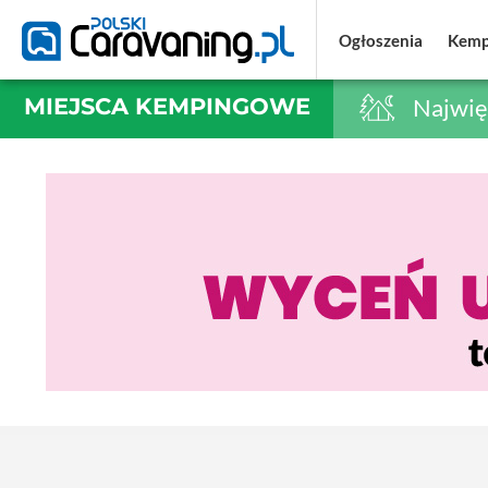
Ogłoszenia
Ogłoszenia
Kemp
Kemp
MIEJSCA KEMPINGOWE
Najwię