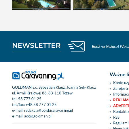
NEWSLETTER
Bądź na bieżąco! Wpisz
Ważne l
Konto uż
GOLDMAN s.c. Sebastian Klauz, Joanna Sęk-Klauz
Zarejestru
ul. Armii Krajowej 86, 83-110 Tczew
Informacj
tel.
58 777 01 25
REKLAM
tel./fax:
+48 58 777 01 25
ADVERT
e-mail:
redakcja@polskicaravaning.pl
Kontakt 
e-mail:
ado@goldman.pl
RSS
Regulamin
Newslett