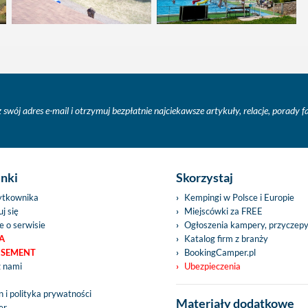
 swój adres e-mail i otrzymuj bezpłatnie najciekawsze artykuły, relacje, porady 
inki
Skorzystaj
ytkownika
Kempingi w Polsce i Europie
j się
Miejscówki za FREE
e o serwisie
Ogłoszenia kampery, przyczep
A
Katalog firm z branży
ISEMENT
BookingCamper.pl
z nami
Ubezpieczenia
 i polityka prywatności
Materiały dodatkowe
er