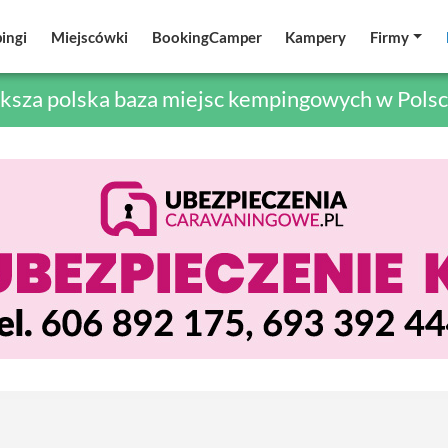
ingi
ingi
Miejscówki
Miejscówki
BookingCamper
BookingCamper
Kampery
Kampery
Firmy
Firmy
ksza polska baza miejsc kempingowych w Polsc