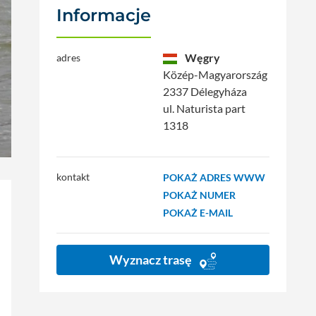
Informacje
Węgry
adres
Közép-Magyarország
2337 Délegyháza
ul. Naturista part
1318
kontakt
POKAŻ ADRES WWW
POKAŻ NUMER
POKAŻ E-MAIL
Wyznacz trasę