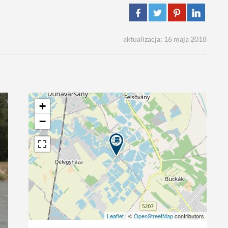
aktualizacja: 16 maja 2018
+
−
Leaflet
| ©
OpenStreetMap
contributors