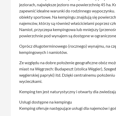
jeziorach, największe jezioro ma powierzchnię 45 ha. Kr
zapewnić idealne warunki do rodzinnego wypoczynku. K
obiekty sportowe. Na kempingu znajdują się powierzc
najemców, którzy są również właścicielami poprzez c
Namiot, przyczepa kempingowa lub mniejszy (przenośn
powierzchnie pod wynajem są dostępne w ograniczonej 
Oprócz długoterminowego (rocznego) wynajmu, na częśc
kempingowych i namiotów.
Ze względu na dobre położenie geograficzne obóz moż
miast na Węgrzech: Budapeszt (stolica Węgier), Szeged 
węgierskiej papryki) itd. Dzięki centralnemu położeni
wycieczkami.
Kemping ten jest naturystyczny i otwarty dla zwiedzając
Usługi dostępne na kempingu
Kemping oferuje następujące usługi dla najemców i goś