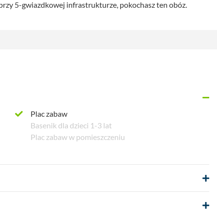
ię przy 5-gwiazdkowej infrastrukturze, pokochasz ten obóz.
Plac zabaw
Basenik dla dzieci 1-3 lat
Plac zabaw w pomieszczeniu