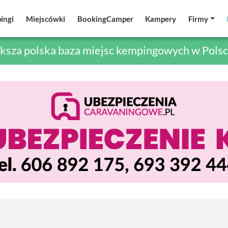
ingi
ingi
Miejscówki
Miejscówki
BookingCamper
BookingCamper
Kampery
Kampery
Firmy
Firmy
ksza polska baza miejsc kempingowych w Polsc