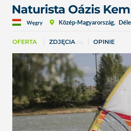
Naturista Oázis Ke
Közép-Magyarország
,
Déle
Węgry
OFERTA
ZDJĘCIA
OPINIE
( 11 )