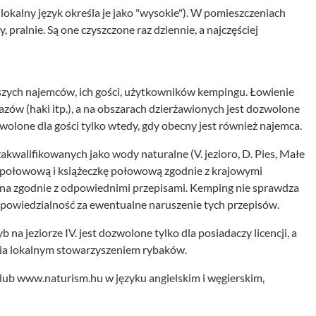
lokalny język określa je jako "wysokie"). W pomieszczeniach
y, pralnie. Są one czyszczone raz dziennie, a najczęściej
szych najemców, ich gości, użytkowników kempingu. Łowienie
azów (haki itp.), a na obszarach dzierżawionych jest dozwolone
zwolone dla gości tylko wtedy, gdy obecny jest również najemca.
akwalifikowanych jako wody naturalne (V. jezioro, D. Pies, Małe
ję połowową i książeczkę połowową zgodnie z krajowymi
a zgodnie z odpowiednimi przepisami. Kemping nie sprawdza
dpowiedzialność za ewentualne naruszenie tych przepisów.
na jeziorze IV. jest dozwolone tylko dla posiadaczy licencji, a
ania lokalnym stowarzyszeniem rybaków.
lub www.naturism.hu w języku angielskim i węgierskim,