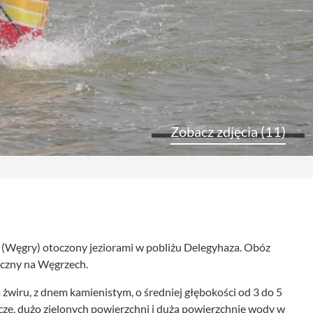
Zobacz zdjęcia (11)
 (Węgry) otoczony jeziorami w pobliżu Delegyhaza. Obóz
tyczny na Węgrzech.
wiru, z dnem kamienistym, o średniej głębokości od 3 do 5
ze, dużo zielonych powierzchni i dużą powierzchnię wody w