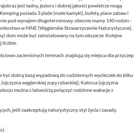
ajobraz jest ładny, jezioro i dobrej jakości powietrze mogą
emping posiada 3 plaże (małe kamyki), bufety, place zabaw i
hnie pod wynajem długoterminowy, obecnie mamy 140 rodzin -
złonkostwo w MNE (Węgierskie Stowarzyszenie Naturystyczne).
y) dom może być zainstalowany na tym obszarze. Kolejne
liczbie.
iowo zacienionych terenach znajdują się miejsca dla przyczep
e być dobrą bazą wypadową do codziennych wycieczek do kilku
(ojczyzna węgierskiej zupy rybackiej), Kalocsa (ojczyzna
u obozu można z łatwością połączyć rodzinne wakacje z
ych, jeśli zaakceptują naturystyczny styl życia i zasady.
ci.