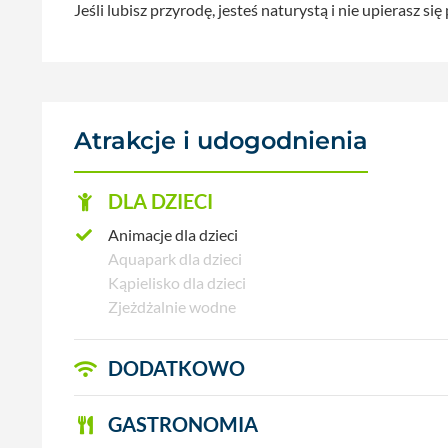
Jeśli lubisz przyrodę, jesteś naturystą i nie upierasz s
Atrakcje i udogodnienia
DLA DZIECI
Animacje dla dzieci
Aquapark dla dzieci
Kąpielisko dla dzieci
Zjeżdżalnie wodne
DODATKOWO
GASTRONOMIA