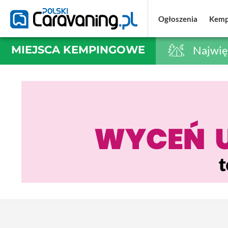
Ogłoszenia
Ogłoszenia
Kemp
Kemp
MIEJSCA KEMPINGOWE
Najwię