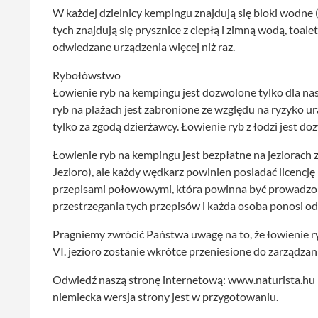
W każdej dzielnicy kempingu znajdują się bloki wodne (
tych znajdują się prysznice z ciepłą i zimną wodą, toalet
odwiedzane urządzenia więcej niż raz.
Rybołówstwo
Łowienie ryb na kempingu jest dozwolone tylko dla na
ryb na plażach jest zabronione ze względu na ryzyko ur
tylko za zgodą dzierżawcy. Łowienie ryb z łodzi jest do
Łowienie ryb na kempingu jest bezpłatne na jeziorach z
Jezioro), ale każdy wędkarz powinien posiadać licenc
przepisami połowowymi, która powinna być prowadzon
przestrzegania tych przepisów i każda osoba ponosi o
Pragniemy zwrócić Państwa uwagę na to, że łowienie ryb 
VI. jezioro zostanie wkrótce przeniesione do zarządz
Odwiedź naszą stronę internetową: www.naturista.hu 
niemiecka wersja strony jest w przygotowaniu.