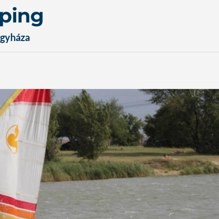
mping
gyháza