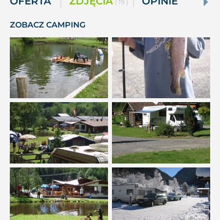
OFERTA
ZDJĘCIA
OPINIE
( 19 )
ZOBACZ CAMPING