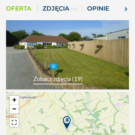
OFERTA
ZDJĘCIA
OPINIE
( 19 )
Zobacz zdjęcia (19)
+
−