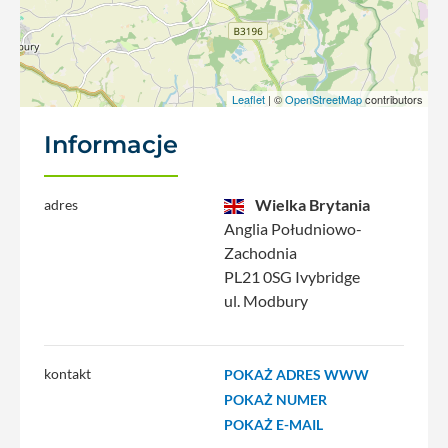
Leaflet
| ©
OpenStreetMap
contributors
Informacje
Wielka Brytania
adres
Anglia Południowo-
Zachodnia
PL21 0SG Ivybridge
ul. Modbury
kontakt
POKAŻ ADRES WWW
POKAŻ NUMER
POKAŻ E-MAIL