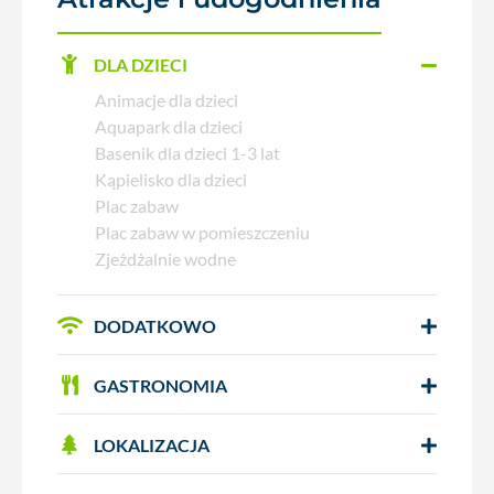
DLA DZIECI
Animacje dla dzieci
Aquapark dla dzieci
Basenik dla dzieci 1-3 lat
Kąpielisko dla dzieci
Plac zabaw
Plac zabaw w pomieszczeniu
Zjeżdżalnie wodne
DODATKOWO
GASTRONOMIA
LOKALIZACJA