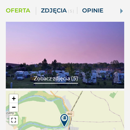
OFERTA
ZDJĘCIA
OPINIE
( 5 )
Zobacz zdjęcia (5)
+
−