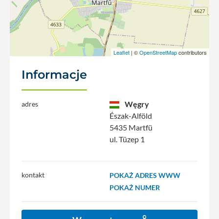
Leaflet
| ©
OpenStreetMap
contributors
Informacje
Węgry
adres
Észak-Alföld
5435 Martfü
ul. Tüzep 1
kontakt
POKAŻ ADRES WWW
POKAŻ NUMER