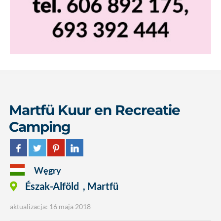
Martfü Kuur en Recreatie
Camping
Węgry
Észak-Alföld
,
Martfü
aktualizacja: 16 maja 2018