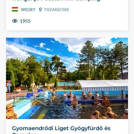
WĘGRY
TISZAKECSKE
1955
Gyomaendrődi Liget Gyógyfürdő és