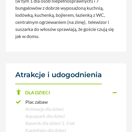
(w tym 1 dla osób niepełnosprawnych) i 7
bungalowów z dobrze wyposażoną kuchnią,
lodówką, kuchenką, bojlerem, łazienką z WC,
centralnym ogrzewaniem (na zimę), telewizor i
suszarka do włosów sprawiają, że goście czują się
jak w domu.
Atrakcje i udogodnienia
DLA DZIECI
Plac zabaw
Animacje dla dzieci
Aquapark dla dzieci
Basenik dla dzieci 1-3 lat
Kąpielisko dla dzieci