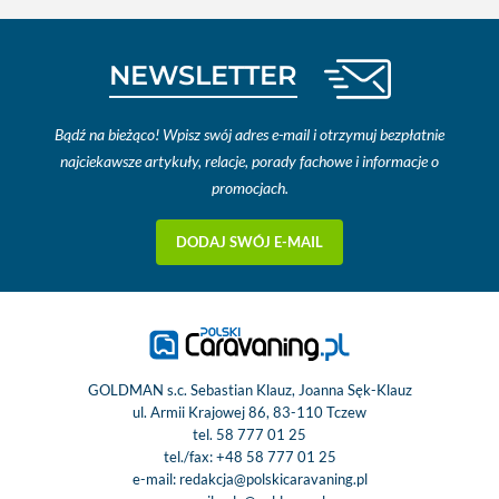
NEWSLETTER
Bądź na bieżąco! Wpisz swój adres e-mail i otrzymuj bezpłatnie
najciekawsze artykuły, relacje, porady fachowe i informacje o
promocjach.
DODAJ SWÓJ E-MAIL
GOLDMAN s.c. Sebastian Klauz, Joanna Sęk-Klauz
ul. Armii Krajowej 86, 83-110 Tczew
tel.
58 777 01 25
tel./fax:
+48 58 777 01 25
e-mail:
redakcja@polskicaravaning.pl