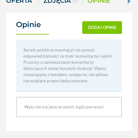
OFERTA
ZDJĘCIA
OPINIE
( 9 )
Opinie
(0)
DODAJ OPINIĘ
Serwis polskicaravaning.pl nie ponosi
odpowiedzialności za treść komentarzy i opinii.
Prosimy o zamieszczanie komentarzy
dotyczących danej tematyki dyskusji. Wpisy
niezwiązane z tematem, wulgarne, obraźliwe,
naruszające prawo będą usuwane.
Wpis nie ma jeszcze opinii, bądź pierwszy!