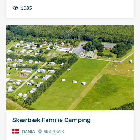
1385
Skærbæk Familie Camping
DANIA
SKÆRBÆK