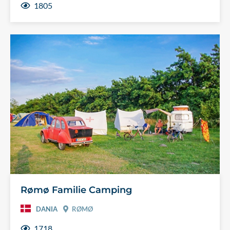
1805
Rømø Familie Camping
DANIA
RØMØ
1718