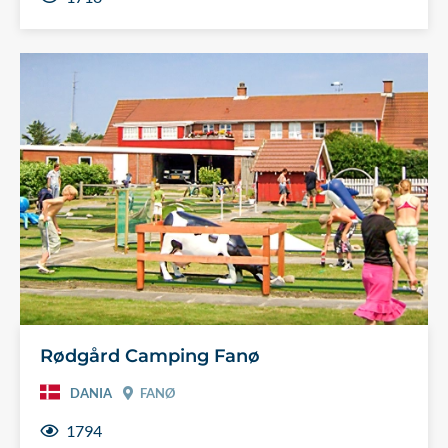
Rødgård Camping Fanø
DANIA
FANØ
1794