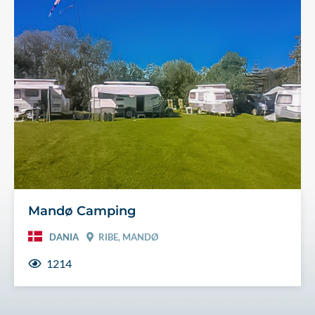
Mandø Camping
DANIA
RIBE, MANDØ
1214