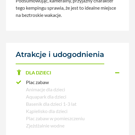
Podsumowując, kameralny, przyjazny charakter
tego kempingu sprawia, że ​​jest to idealne miejsce
na beztroskie wakacje.
Atrakcje i udogodnienia
DLA DZIECI
Plac zabaw
Animacje dla dzieci
Aquapark dla dzieci
Basenik dla dzieci 1-3 lat
Kąpielisko dla dzieci
Plac zabaw w pomieszczeniu
Zjeżdżalnie wodne