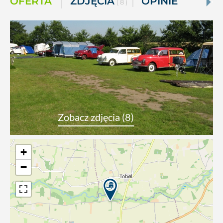
OFERTA
ZDJĘCIA
OPINIE
( 8 )
Zobacz zdjęcia (8)
+
−