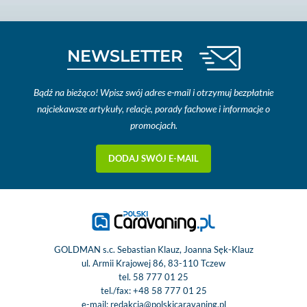
NEWSLETTER
Bądź na bieżąco! Wpisz swój adres e-mail i otrzymuj bezpłatnie
najciekawsze artykuły, relacje, porady fachowe i informacje o
promocjach.
DODAJ SWÓJ E-MAIL
GOLDMAN s.c. Sebastian Klauz, Joanna Sęk-Klauz
ul. Armii Krajowej 86, 83-110 Tczew
tel.
58 777 01 25
tel./fax:
+48 58 777 01 25
e-mail:
redakcja@polskicaravaning.pl