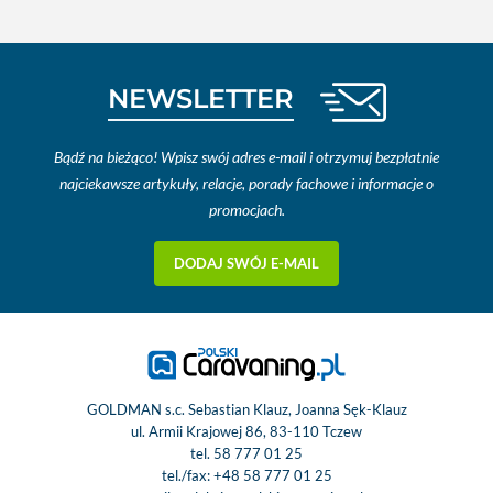
NEWSLETTER
Bądź na bieżąco! Wpisz swój adres e-mail i otrzymuj bezpłatnie
najciekawsze artykuły, relacje, porady fachowe i informacje o
promocjach.
DODAJ SWÓJ E-MAIL
GOLDMAN s.c. Sebastian Klauz, Joanna Sęk-Klauz
ul. Armii Krajowej 86, 83-110 Tczew
tel.
58 777 01 25
tel./fax:
+48 58 777 01 25