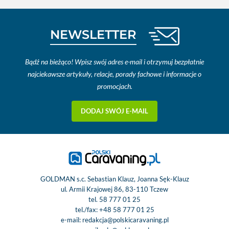
NEWSLETTER
Bądź na bieżąco! Wpisz swój adres e-mail i otrzymuj bezpłatnie
najciekawsze artykuły, relacje, porady fachowe i informacje o
promocjach.
DODAJ SWÓJ E-MAIL
GOLDMAN s.c. Sebastian Klauz, Joanna Sęk-Klauz
ul. Armii Krajowej 86, 83-110 Tczew
tel.
58 777 01 25
tel./fax:
+48 58 777 01 25
e-mail:
redakcja@polskicaravaning.pl