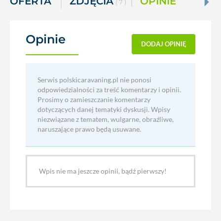
OFERTA
ZDJĘCIA
OPINIE
( 7 )
Opinie
(0)
DODAJ OPINIĘ
Serwis polskicaravaning.pl nie ponosi
odpowiedzialności za treść komentarzy i opinii.
Prosimy o zamieszczanie komentarzy
dotyczących danej tematyki dyskusji. Wpisy
niezwiązane z tematem, wulgarne, obraźliwe,
naruszające prawo będą usuwane.
Wpis nie ma jeszcze opinii, bądź pierwszy!