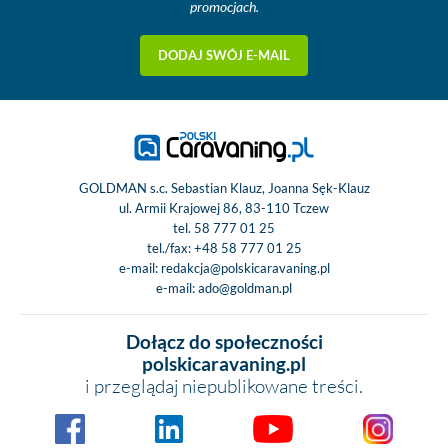
promocjach.
DODAJ SWÓJ E-MAIL
GOLDMAN s.c. Sebastian Klauz, Joanna Sęk-Klauz
ul. Armii Krajowej 86, 83-110 Tczew
tel.
58 777 01 25
tel./fax:
+48 58 777 01 25
e-mail:
redakcja@polskicaravaning.pl
e-mail:
ado@goldman.pl
Dołącz do społeczności
polskicaravaning.pl
i przeglądaj niepublikowane treści.