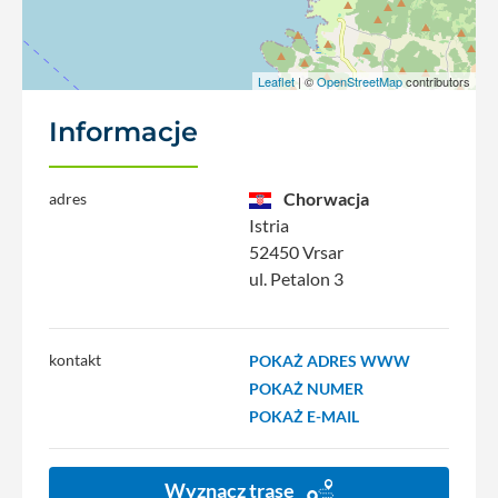
Leaflet
| ©
OpenStreetMap
contributors
Informacje
Chorwacja
adres
Istria
52450 Vrsar
ul. Petalon 3
kontakt
POKAŻ ADRES WWW
POKAŻ NUMER
POKAŻ E-MAIL
Wyznacz trasę