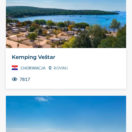
Kemping Veštar
CHORWACJA
ROVINJ
7817