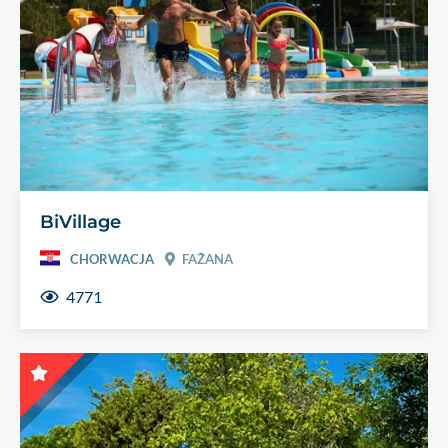
BiVillage
CHORWACJA
FAŽANA
4771