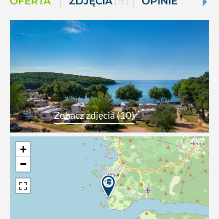
OFERTA
ZDJĘCIA
OPINIE
( 10 )
Zobacz zdjęcia (10)
+
−