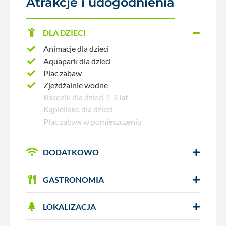
Atrakcje i udogodnienia
DLA DZIECI
Animacje dla dzieci
Aquapark dla dzieci
Plac zabaw
Zjeżdżalnie wodne
Basenik dla dzieci 1-3 lat
Kąpielisko dla dzieci
Plac zabaw w pomieszczeniu
DODATKOWO
GASTRONOMIA
LOKALIZACJA