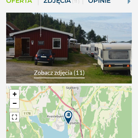
OFERTA
ZDJĘCIA
OPINIE
( 11 )
Zobacz zdjęcia (11)
+
−