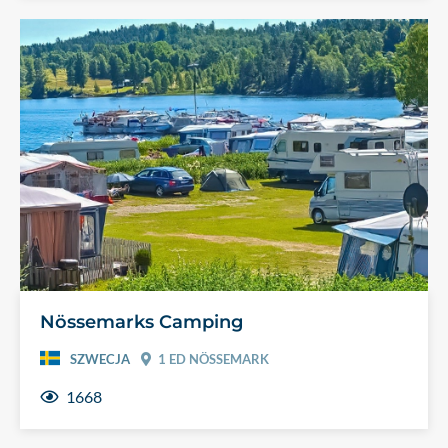
Nössemarks Camping
SZWECJA
1 ED NÖSSEMARK
1668