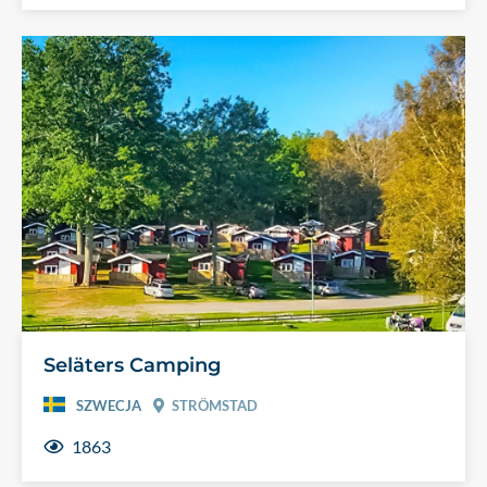
Seläters Camping
SZWECJA
STRÖMSTAD
1863