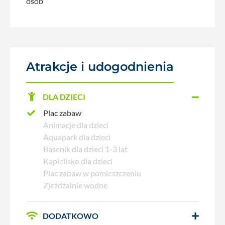
osób
Atrakcje i udogodnienia
DLA DZIECI
Plac zabaw
Animacje dla dzieci
Aquapark dla dzieci
Basenik dla dzieci 1-3 lat
Kąpielisko dla dzieci
Plac zabaw w pomieszczeniu
Zjeżdżalnie wodne
DODATKOWO