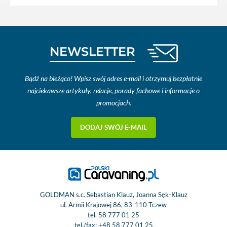
NEWSLETTER
Bądź na bieżąco! Wpisz swój adres e-mail i otrzymuj bezpłatnie
najciekawsze artykuły, relacje, porady fachowe i informacje o
promocjach.
DODAJ SWÓJ E-MAIL
GOLDMAN s.c. Sebastian Klauz, Joanna Sęk-Klauz
ul. Armii Krajowej 86, 83-110 Tczew
tel.
58 777 01 25
tel./fax:
+48 58 777 01 25