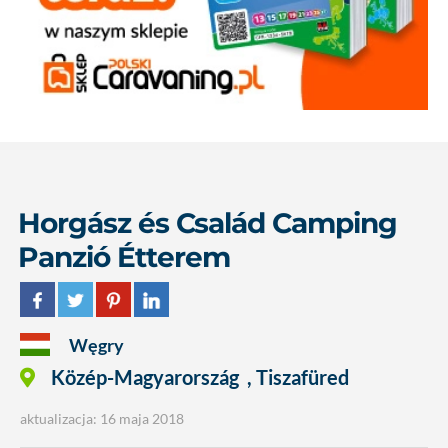
Horgász és Család Camping
Panzió Étterem
Węgry
Közép-Magyarország
,
Tiszafüred
aktualizacja: 16 maja 2018