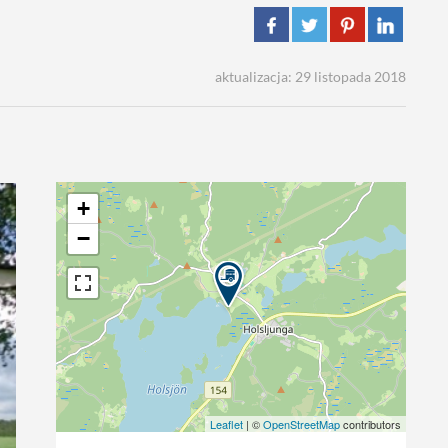
aktualizacja: 29 listopada 2018
+
−
Leaflet
| ©
OpenStreetMap
contributors