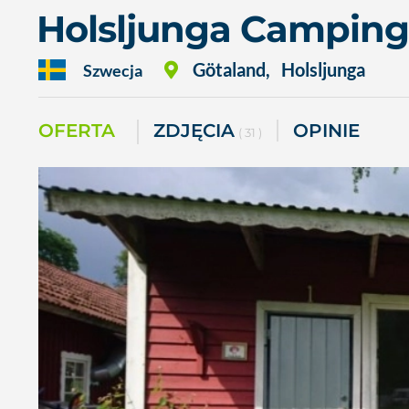
Holsljunga Camping
Götaland
,
Holsljunga
Szwecja
OFERTA
ZDJĘCIA
OPINIE
( 31 )