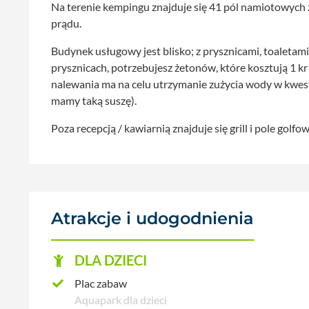
Na terenie kempingu znajduje się 41 pól namiotowych 
prądu.
Budynek usługowy jest blisko; z prysznicami, toaletam
prysznicach, potrzebujesz żetonów, które kosztują 1 kr
nalewania ma na celu utrzymanie zużycia wody w kwest
mamy taką suszę).
Poza recepcją / kawiarnią znajduje się grill i pole golfo
Atrakcje i udogodnienia
DLA DZIECI
Plac zabaw
Aquapark dla dzieci