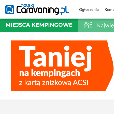
Ogłoszenia
Ogłoszenia
Kemp
Kemp
MIEJSCA KEMPINGOWE
Najwię