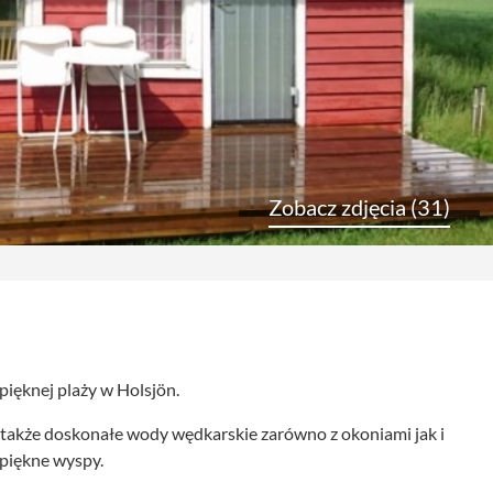
Zobacz zdjęcia (31)
ięknej plaży w Holsjön.
a także doskonałe wody wędkarskie zarówno z okoniami jak i
 piękne wyspy.