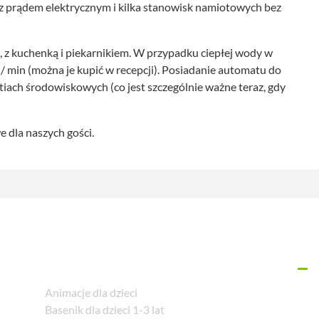
z prądem elektrycznym i kilka stanowisk namiotowych bez
i, z kuchenką i piekarnikiem. W przypadku ciepłej wody w
 / min (można je kupić w recepcji). Posiadanie automatu do
iach środowiskowych (co jest szczególnie ważne teraz, gdy
we dla naszych gości.
Animacje dla dzieci
Basenik dla dzieci 1-3 lat