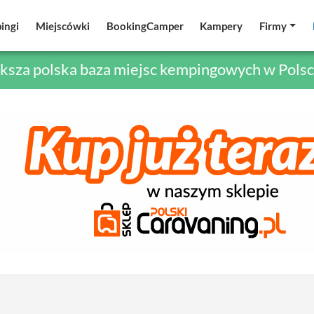
ingi
ingi
Miejscówki
Miejscówki
BookingCamper
BookingCamper
Kampery
Kampery
Firmy
Firmy
ksza polska baza miejsc kempingowych w Polsc