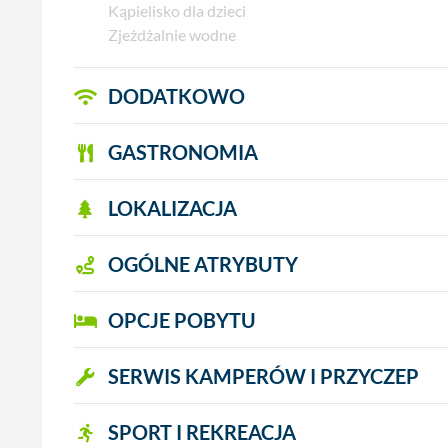
Kąpielisko dla dzieci
Zjeżdżalnie wodne
DODATKOWO
GASTRONOMIA
LOKALIZACJA
OGÓLNE ATRYBUTY
OPCJE POBYTU
SERWIS KAMPERÓW I PRZYCZEP
SPORT I REKREACJA