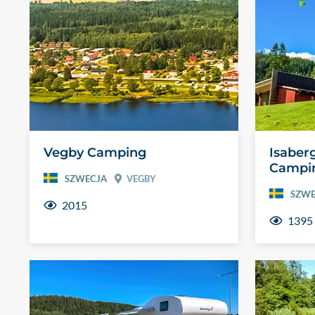
Vegby Camping
Isaberg
Campi
SZWECJA
VEGBY
SZWE
2015
1395