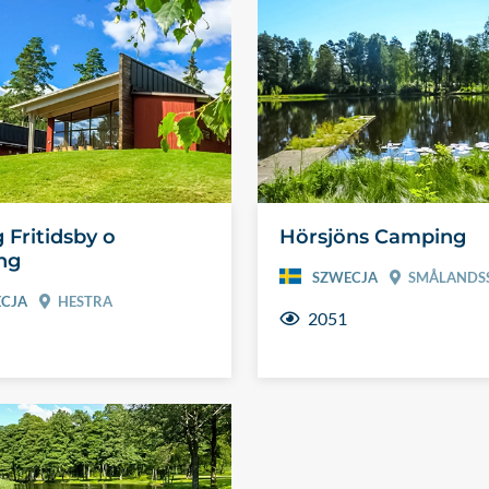
 Fritidsby o
Hörsjöns Camping
ng
SZWECJA
SMÅLANDS
CJA
HESTRA
2051