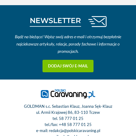
NEWSLETTER
Bądź na bieżąco! Wpisz swój adres e-mail i otrzymuj bezpłatnie
najciekawsze artykuły, relacje, porady fachowe i informacje o
promocjach.
DODAJ SWÓJ E-MAIL
GOLDMAN s.c. Sebastian Klauz, Joanna Sęk-Klauz
ul. Armii Krajowej 86, 83-110 Tczew
tel.
58 777 01 25
tel./fax:
+48 58 777 01 25
e-mail:
redakcja@polskicaravaning.pl