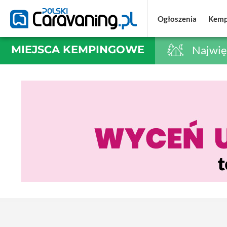
Ogłoszenia
Ogłoszenia
Kemp
Kemp
MIEJSCA KEMPINGOWE
Najwię