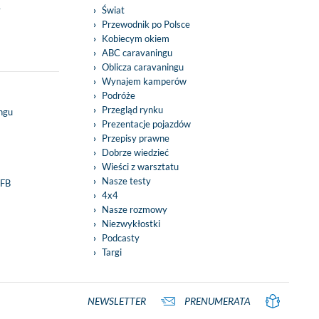
y
Świat
Przewodnik po Polsce
Kobiecym okiem
ABC caravaningu
Oblicza caravaningu
Wynajem kamperów
Podróże
Przegląd rynku
ingu
Prezentacje pojazdów
Przepisy prawne
Dobrze wiedzieć
Wieści z warsztatu
Nasze testy
 FB
4x4
Nasze rozmowy
Niezwykłostki
Podcasty
Targi
NEWSLETTER
PRENUMERATA