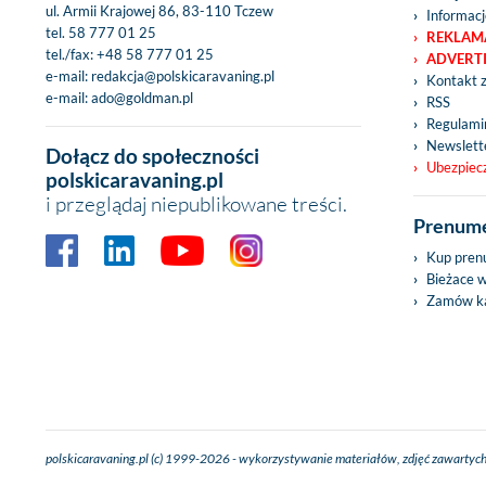
ul. Armii Krajowej 86, 83-110 Tczew
Informacj
tel.
58 777 01 25
REKLAM
tel./fax:
+48 58 777 01 25
ADVERT
e-mail:
redakcja@polskicaravaning.pl
Kontakt 
e-mail:
ado@goldman.pl
RSS
Regulamin
Newslett
Dołącz do społeczności
Ubezpiec
polskicaravaning.pl
i przeglądaj niepublikowane treści.
Prenume
Kup pren
Bieżace 
Zamów ka
polskicaravaning.pl (c) 1999-2026 - wykorzystywanie materiałów, zdjęć zawartych