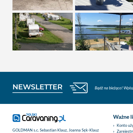
NEWSLETTER
Bądź na bieżąco! Wpisz
Ważne l
Konto uż
GOLDMAN s.c. Sebastian Klauz, Joanna Sęk-Klauz
Zarejestru