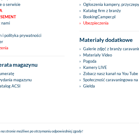
e o serwisie
Ogłoszenia kampery, przyczep
A
Katalog firm z branży
ISEMENT
BookingCamper.pl
z nami
Ubezpieczenia
 i polityka prywatności
Materiały dodatkowe
er
zenia
Galerie zdjęć z branży caravan
Materiały Video
Pogoda
rata magazynu
Kamery LIVE
umeratę
Zobacz nasz kanał na You Tube
wydania magazynu
Społeczność caravaningowa na
talog ACSI
Giełda
 na stronie możliwe po otrzymaniu odpowiedniej zgody!