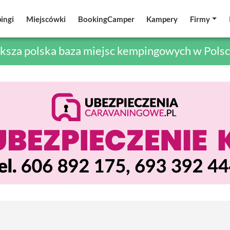
ingi
ingi
Miejscówki
Miejscówki
BookingCamper
BookingCamper
Kampery
Kampery
Firmy
Firmy
ksza polska baza miejsc kempingowych w Polsc