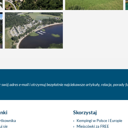
 swój adres e-mail i otrzymuj bezpłatnie najciekawsze artykuły, relacje, porady 
inki
Skorzystaj
ytkownika
Kempingi w Polsce i Europie
j się
Miejscówki za FREE