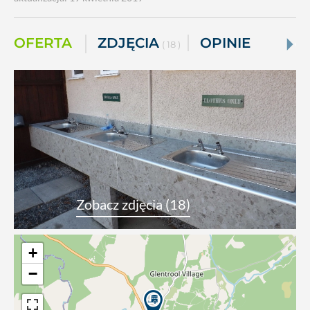
OFERTA
ZDJĘCIA
OPINIE
( 18 )
Zobacz zdjęcia (18)
+
−