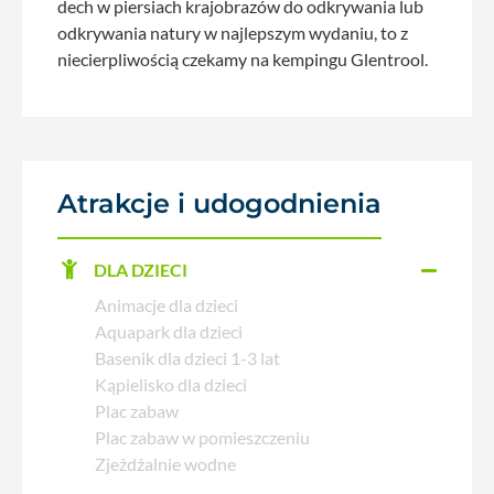
dech w piersiach krajobrazów do odkrywania lub
odkrywania natury w najlepszym wydaniu, to z
niecierpliwością czekamy na kempingu Glentrool.
Atrakcje i udogodnienia
DLA DZIECI
Animacje dla dzieci
Aquapark dla dzieci
Basenik dla dzieci 1-3 lat
Kąpielisko dla dzieci
Plac zabaw
Plac zabaw w pomieszczeniu
Zjeżdżalnie wodne