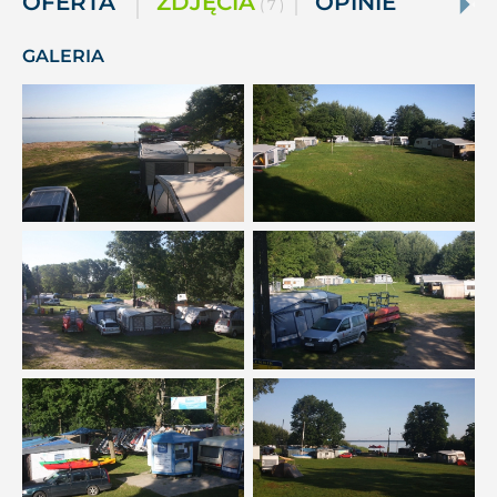
OFERTA
ZDJĘCIA
OPINIE
( 7 )
GALERIA