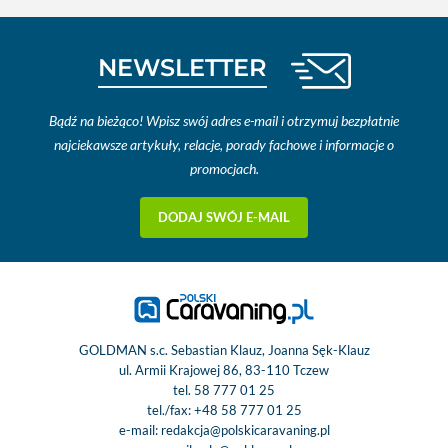
NEWSLETTER
Bądź na bieżąco! Wpisz swój adres e-mail i otrzymuj bezpłatnie
najciekawsze artykuły, relacje, porady fachowe i informacje o
promocjach.
DODAJ SWÓJ E-MAIL
GOLDMAN s.c. Sebastian Klauz, Joanna Sęk-Klauz
ul. Armii Krajowej 86, 83-110 Tczew
tel.
58 777 01 25
tel./fax:
+48 58 777 01 25
e-mail:
redakcja@polskicaravaning.pl