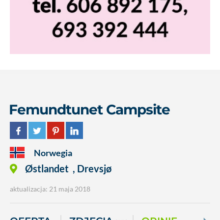
Femundtunet Campsite
Norwegia
Østlandet
,
Drevsjø
aktualizacja: 21 maja 2018