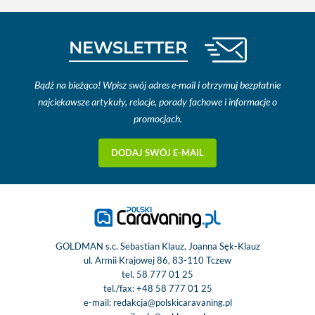
NEWSLETTER
Bądź na bieżąco! Wpisz swój adres e-mail i otrzymuj bezpłatnie
najciekawsze artykuły, relacje, porady fachowe i informacje o
promocjach.
DODAJ SWÓJ E-MAIL
GOLDMAN s.c. Sebastian Klauz, Joanna Sęk-Klauz
ul. Armii Krajowej 86, 83-110 Tczew
tel.
58 777 01 25
tel./fax:
+48 58 777 01 25
e-mail:
redakcja@polskicaravaning.pl