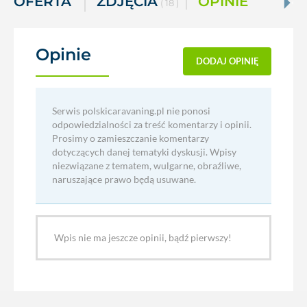
OFERTA
ZDJĘCIA
OPINIE
( 18 )
Opinie
(0)
DODAJ OPINIĘ
Serwis polskicaravaning.pl nie ponosi
odpowiedzialności za treść komentarzy i opinii.
Prosimy o zamieszczanie komentarzy
dotyczących danej tematyki dyskusji. Wpisy
niezwiązane z tematem, wulgarne, obraźliwe,
naruszające prawo będą usuwane.
Wpis nie ma jeszcze opinii, bądź pierwszy!