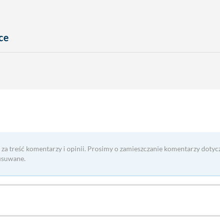
ce
 za treść komentarzy i opinii. Prosimy o zamieszczanie komentarzy dotyc
usuwane.