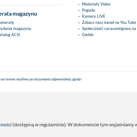
Materiały Video
Pogoda
rata magazynu
Kamery LIVE
umeratę
Zobacz nasz kanał na You Tube
wydania magazynu
Społeczność caravaningowa na
talog ACSI
Giełda
 na stronie możliwe po otrzymaniu odpowiedniej zgody!
tności
(dostępną w regulaminie). W dokumencie tym wyjaśniamy w s