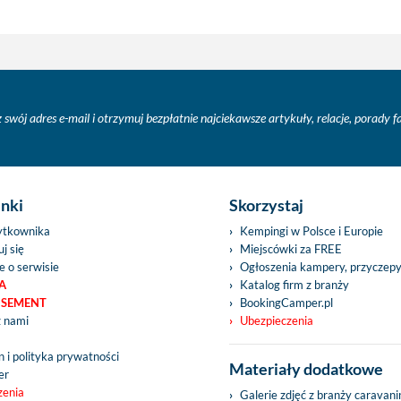
 swój adres e-mail i otrzymuj bezpłatnie najciekawsze artykuły, relacje, porady 
inki
Skorzystaj
ytkownika
Kempingi w Polsce i Europie
j się
Miejscówki za FREE
e o serwisie
Ogłoszenia kampery, przyczep
A
Katalog firm z branży
ISEMENT
BookingCamper.pl
z nami
Ubezpieczenia
 i polityka prywatności
Materiały dodatkowe
er
zenia
Galerie zdjęć z branży caravan