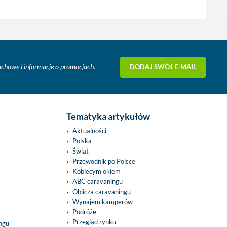
DODAJ SWÓJ E-MAIL
fachowe i informacje o promocjach.
Tematyka artykułów
Aktualności
Polska
y
Świat
Przewodnik po Polsce
Kobiecym okiem
ABC caravaningu
Oblicza caravaningu
Wynajem kamperów
Podróże
Przegląd rynku
ingu