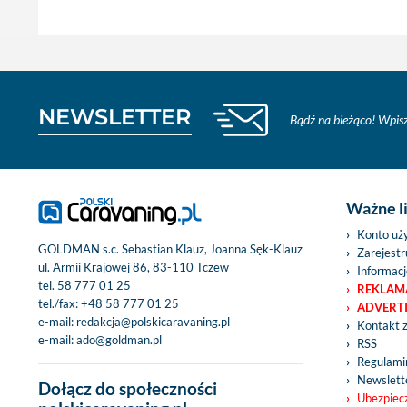
NEWSLETTER
Bądź na bieżąco! Wpisz
Ważne l
Konto uż
GOLDMAN s.c. Sebastian Klauz, Joanna Sęk-Klauz
Zarejestru
ul. Armii Krajowej 86, 83-110 Tczew
Informacj
tel.
58 777 01 25
REKLAM
tel./fax:
+48 58 777 01 25
ADVERT
e-mail:
redakcja@polskicaravaning.pl
Kontakt 
e-mail:
ado@goldman.pl
RSS
Regulamin
Newslett
Dołącz do społeczności
Ubezpiec