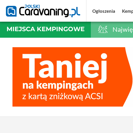
Ogłoszenia
Ogłoszenia
Kemp
Kemp
MIEJSCA KEMPINGOWE
Najwię