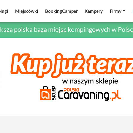
ingi
ingi
Miejscówki
Miejscówki
BookingCamper
BookingCamper
Kampery
Kampery
Firmy
Firmy
ksza polska baza miejsc kempingowych w Polsc