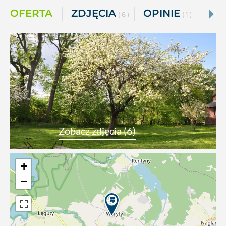
OFERTA
ZDJĘCIA
OPINIE
( 6 )
( 1 )
Zobacz zdjęcia (6)
+
−