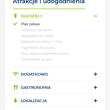
Atrakcje i udogodnienia
DLA DZIECI
Plac zabaw
Animacje dla dzieci
Aquapark dla dzieci
Basenik dla dzieci 1-3 lat
Kąpielisko dla dzieci
Plac zabaw w pomieszczeniu
Zjeżdżalnie wodne
DODATKOWO
GASTRONOMIA
LOKALIZACJA