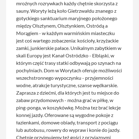
mroźnych rozrywkach każdy chętnie skorzysta z
sauny. Woryty leżą koło Gietrzwałdu znanego z
gotyckiego sanktuarium maryjnego położonego
między Olsztynem, Olsztynkiem, Ostródą a
Morągiem - w każdym warmińskim miasteczku
jest coś wartego zobaczenia: kościoły, krzyżackie
zamki, junkierskie pałace. Unikalnym zabytkiem w
skali Europy jest Kanał Ostródzko - Elbląski, w
którym część trasy statki odbywają po szynach na
pochylniach. Dom w Worytach oferuje możliwości
wszechstronnego wypoczynku - przyjemności
wodne, atrakcje turystyczne, szanse wędkarskie.
Zaprasza z dziećmi, dla których jest tu miejsce do
zabaw przydomowych - można grać w piłkę, w
ping-ponga, w koszykówkę. Można tez brać lekcje
konnej jazdy. Oferowane są wygodne pokoje z
łazienkami, domowe obiady, transport z pociągu
lub autobusu, rowery do wypraw i konie do jazdy.
Chętnie przyjmujemy też gości z przyjaznymi