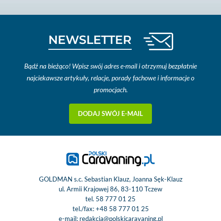
NEWSLETTER
Bądź na bieżąco! Wpisz swój adres e-mail i otrzymuj bezpłatnie
najciekawsze artykuły, relacje, porady fachowe i informacje o
promocjach.
DODAJ SWÓJ E-MAIL
GOLDMAN s.c. Sebastian Klauz, Joanna Sęk-Klauz
ul. Armii Krajowej 86, 83-110 Tczew
tel.
58 777 01 25
tel./fax:
+48 58 777 01 25
e-mail:
redakcja@polskicaravaning.pl