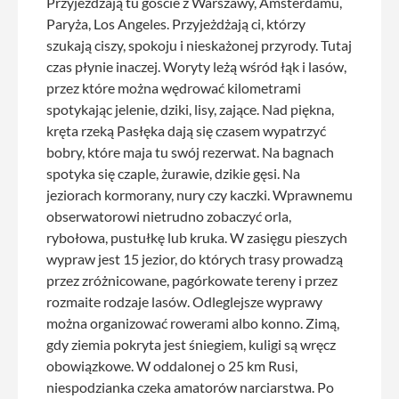
Przyjeżdżają tu goście z Warszawy, Amsterdamu,
Paryża, Los Angeles. Przyjeżdżają ci, którzy
szukają ciszy, spokoju i nieskażonej przyrody. Tutaj
czas płynie inaczej. Woryty leżą wśród łąk i lasów,
przez które można wędrować kilometrami
spotykając jelenie, dziki, lisy, zające. Nad piękna,
kręta rzeką Pasłęka dają się czasem wypatrzyć
bobry, które maja tu swój rezerwat. Na bagnach
spotyka się czaple, żurawie, dzikie gęsi. Na
jeziorach kormorany, nury czy kaczki. Wprawnemu
obserwatorowi nietrudno zobaczyć orla,
rybołowa, pustułkę lub kruka. W zasięgu pieszych
wypraw jest 15 jezior, do których trasy prowadzą
przez zróżnicowane, pagórkowate tereny i przez
rozmaite rodzaje lasów. Odleglejsze wyprawy
można organizować rowerami albo konno. Zimą,
gdy ziemia pokryta jest śniegiem, kuligi są wręcz
obowiązkowe. W oddalonej o 25 km Rusi,
niespodzianka czeka amatorów narciarstwa. Po