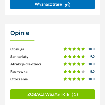
Wyznacz trasę
Opinie
(1)
Obsługa
10.0
Sanitariaty
9.0
Atrakcje dla dzieci
10.0
Rozrywka
8.0
Otoczenie
10.0
ZOBACZ WSZYSTKIE
( 1 )