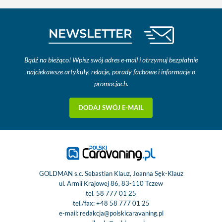
NEWSLETTER
Bądź na bieżąco! Wpisz swój adres e-mail i otrzymuj bezpłatnie
najciekawsze artykuły, relacje, porady fachowe i informacje o
promocjach.
DODAJ SWÓJ E-MAIL
GOLDMAN s.c. Sebastian Klauz, Joanna Sęk-Klauz
ul. Armii Krajowej 86, 83-110 Tczew
tel.
58 777 01 25
tel./fax:
+48 58 777 01 25
e-mail:
redakcja@polskicaravaning.pl