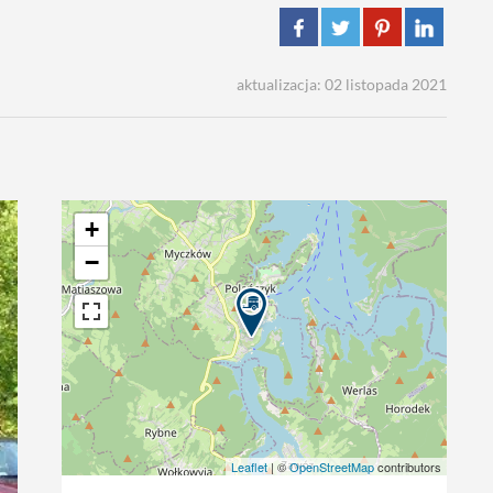
aktualizacja: 02 listopada 2021
+
−
Leaflet
| ©
OpenStreetMap
contributors