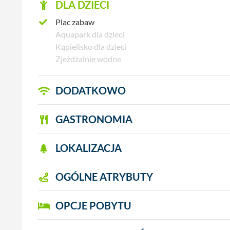
DLA DZIECI
Plac zabaw
Aquapark dla dzieci
Kąpielisko dla dzieci
Zjeżdżalnie wodne
DODATKOWO
GASTRONOMIA
LOKALIZACJA
OGÓLNE ATRYBUTY
OPCJE POBYTU