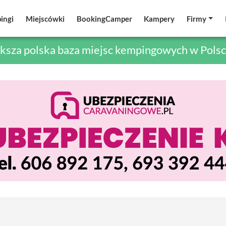
ingi
ingi
Miejscówki
Miejscówki
BookingCamper
BookingCamper
Kampery
Kampery
Firmy
Firmy
ksza polska baza miejsc kempingowych w Polsc