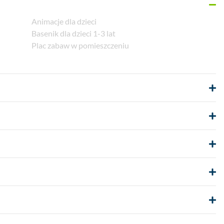
Animacje dla dzieci
Basenik dla dzieci 1-3 lat
Plac zabaw w pomieszczeniu