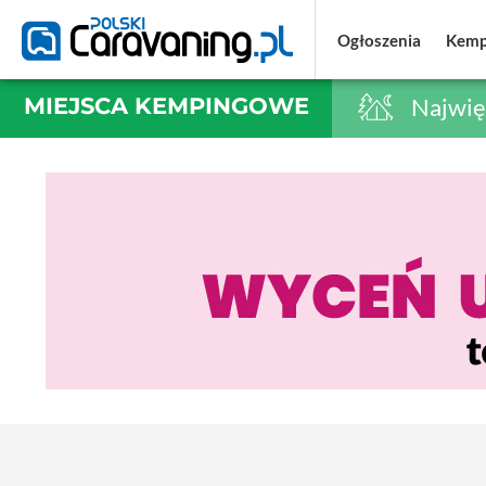
Ogłoszenia
Ogłoszenia
Kemp
Kemp
MIEJSCA KEMPINGOWE
Najwię