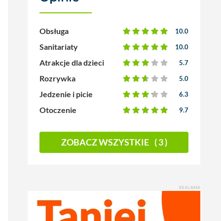
Obsługa
10.0
Sanitariaty
10.0
Atrakcje dla dzieci
5.7
Rozrywka
5.0
Jedzenie i picie
6.3
Otoczenie
9.7
ZOBACZ WSZYSTKIE
( 3 )
REKLAMA