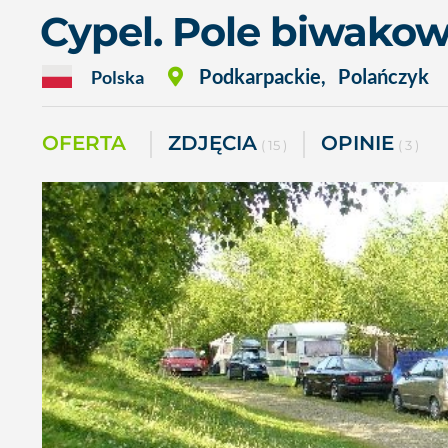
Cypel. Pole biwako
Podkarpackie
,
Polańczyk
Polska
OFERTA
ZDJĘCIA
OPINIE
( 15 )
( 3 )