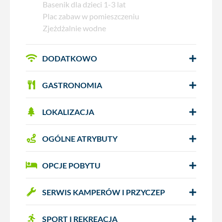
Basenik dla dzieci 1-3 lat
Plac zabaw w pomieszczeniu
Zjeżdżalnie wodne
DODATKOWO
GASTRONOMIA
LOKALIZACJA
OGÓLNE ATRYBUTY
OPCJE POBYTU
SERWIS KAMPERÓW I PRZYCZEP
SPORT I REKREACJA