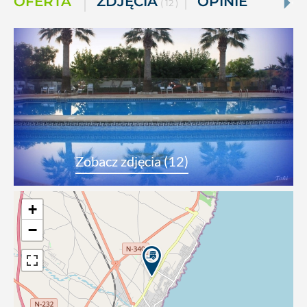
OFERTA
ZDJĘCIA
OPINIE
( 12 )
Zobacz zdjęcia (12)
+
−