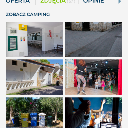
OFERTA
ZDJĘCIA
OPINIE
( 57 )
ZOBACZ CAMPING