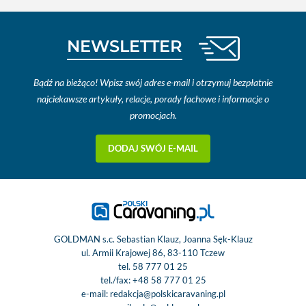
NEWSLETTER
Bądź na bieżąco! Wpisz swój adres e-mail i otrzymuj bezpłatnie
najciekawsze artykuły, relacje, porady fachowe i informacje o
promocjach.
DODAJ SWÓJ E-MAIL
GOLDMAN s.c. Sebastian Klauz, Joanna Sęk-Klauz
ul. Armii Krajowej 86, 83-110 Tczew
tel.
58 777 01 25
tel./fax:
+48 58 777 01 25
e-mail:
redakcja@polskicaravaning.pl