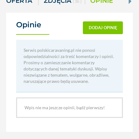
OFERTA
ZDJĘCIA
OPINIE
( 36 )
Opinie
(0)
DODAJ OPINIĘ
Serwis polskicaravaning.pl nie ponosi
odpowiedzialności za treść komentarzy i opinii.
Prosimy o zamieszczanie komentarzy
dotyczących danej tematyki dyskusji. Wpisy
niezwiązane z tematem, wulgarne, obraźliwe,
naruszające prawo będą usuwane.
Wpis nie ma jeszcze opinii, bądź pierwszy!