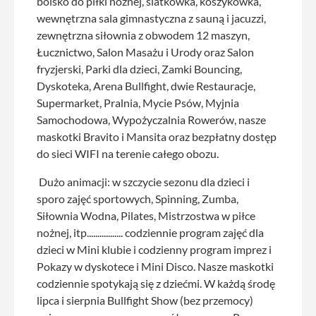
boisko do piłki nożnej, siatkówka, koszykówka,
wewnętrzna sala gimnastyczna z sauną i jacuzzi,
zewnętrzna siłownia z obwodem 12 maszyn,
Łucznictwo, Salon Masażu i Urody oraz Salon
fryzjerski, Parki dla dzieci, Zamki Bouncing,
Dyskoteka, Arena Bullfight, dwie Restauracje,
Supermarket, Pralnia, Mycie Psów, Myjnia
Samochodowa, Wypożyczalnia Rowerów, nasze
maskotki Bravito i Mansita oraz bezpłatny dostęp
do sieci WIFI na terenie całego obozu.
Dużo animacji: w szczycie sezonu dla dzieci i
sporo zajęć sportowych, Spinning, Zumba,
Siłownia Wodna, Pilates, Mistrzostwa w piłce
nożnej, itp................. codziennie program zajęć dla
dzieci w Mini klubie i codzienny program imprez i
Pokazy w dyskotece i Mini Disco. Nasze maskotki
codziennie spotykają się z dziećmi. W każdą środę
lipca i sierpnia Bullfight Show (bez przemocy)