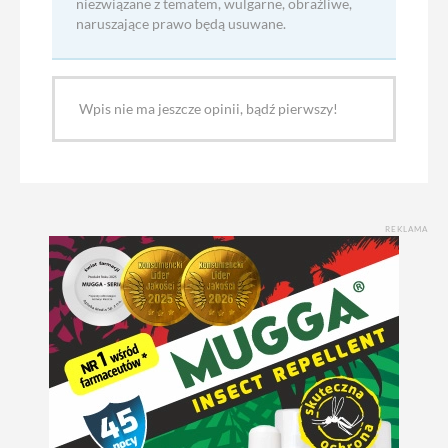
niezwiązane z tematem, wulgarne, obraźliwe,
naruszające prawo będą usuwane.
Wpis nie ma jeszcze opinii, bądź pierwszy!
REKLAMA