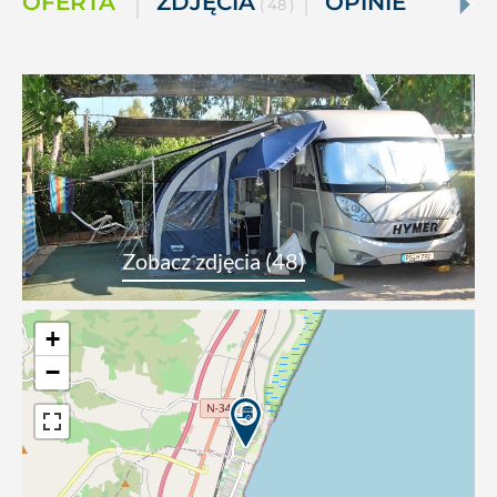
OFERTA
ZDJĘCIA
OPINIE
( 48 )
Zobacz zdjęcia (48)
+
−