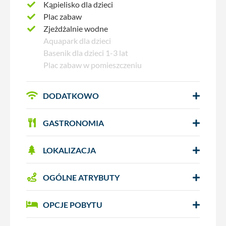
Kąpielisko dla dzieci
Plac zabaw
Zjeżdżalnie wodne
Aquapark dla dzieci
Basenik dla dzieci 1-3 lat
Plac zabaw w pomieszczeniu
DODATKOWO
GASTRONOMIA
LOKALIZACJA
OGÓLNE ATRYBUTY
OPCJE POBYTU