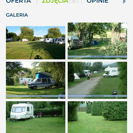
OFERTA
ZDJĘCIA
OPINIE
( 20 )
GALERIA